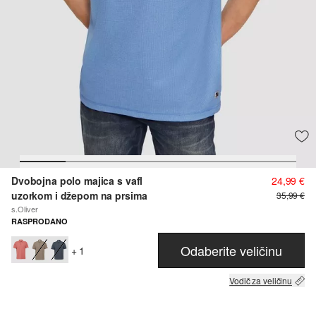
Dvobojna polo majica s vafl
24,99 €
uzorkom i džepom na prsima
35,99 €
s.Oliver
RASPRODANO
Odaberite veličinu
+ 1
Vodič za veličinu