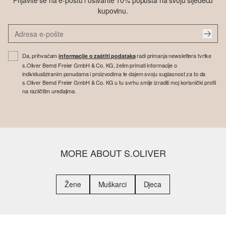
Prijavite se na e-poštu i ostvarite 10% popusta na svoju sljedeću
kupovinu.
Da, prihvaćam
radi primanja newslettera tvrtke
informacije o zaštiti podataka
s.Oliver Bernd Freier GmbH & Co. KG, želim primati informacije o
individualiziranim ponudama i proizvodima te dajem svoju suglasnost za to da
s.Oliver Bernd Freier GmbH & Co. KG u tu svrhu smije izraditi moj korisnički profil
na različitim uređajima.
MORE ABOUT S.OLIVER
Žene
Muškarci
Djeca