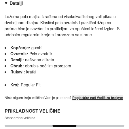
Detalji
Ležerna polo majica izrađena od visokokvalitetnog vafl pikea u
dvobojnom dizajnu. Klasični polo ovratnik i praktični džep na
prsima čine je savršenim pratiteljem za opušteni ležerni izgled. S
udobnim regularnim krojem i prorezom sa strane.
Kopčanje:
gumbi
Ovratnik:
Polo ovratnik
Detalji:
našivena etiketa
Obrub:
obrub s bočnim prorezom
Rukavi:
kratki
Kroj:
Regular Fit
Niste sigurni koja veličina Vam je potrebna?
Pogledajte naš Vodič za brojeve
PRIKLADNOST VELIČINE
Standardna veličina