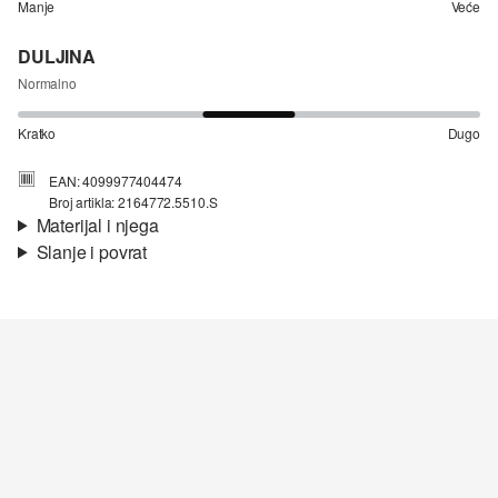
Manje
Veće
DULJINA
Normalno
Kratko
Dugo
EAN: 4099977404474
Broj artikla: 2164772.5510.S
Materijal i njega
Slanje i povrat
Materijal:
strukturirani pike
Informacije o dostavi
Materijal:
mješavina pamuka
Vaša će narudžba biti poslana u roku od 4-8 radna dana putem
Hrvatska pošta-a. Standardna dostava košta 4,95 €.
Nije prikladno za izbjeljivanje sredstvom na bazi klora
Nije prikladno za sušilicu
Povrat