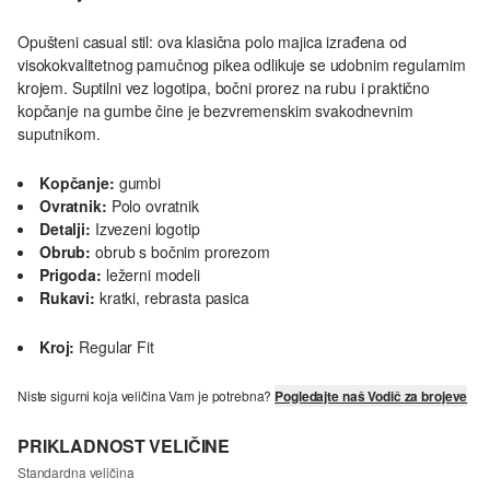
Opušteni casual stil: ova klasična polo majica izrađena od
visokokvalitetnog pamučnog pikea odlikuje se udobnim regularnim
krojem. Suptilni vez logotipa, bočni prorez na rubu i praktično
kopčanje na gumbe čine je bezvremenskim svakodnevnim
suputnikom.
Kopčanje:
gumbi
Ovratnik:
Polo ovratnik
Detalji:
Izvezeni logotip
Obrub:
obrub s bočnim prorezom
Prigoda:
ležerni modeli
Rukavi:
kratki, rebrasta pasica
Kroj:
Regular Fit
Niste sigurni koja veličina Vam je potrebna?
Pogledajte naš Vodič za brojeve
PRIKLADNOST VELIČINE
Standardna veličina