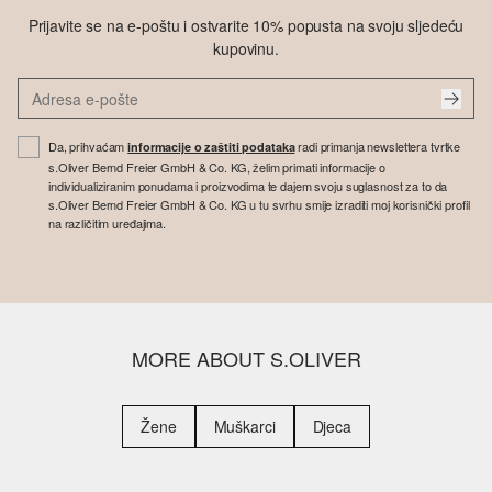
Prijavite se na e-poštu i ostvarite 10% popusta na svoju sljedeću
kupovinu.
Da, prihvaćam
radi primanja newslettera tvrtke
informacije o zaštiti podataka
s.Oliver Bernd Freier GmbH & Co. KG, želim primati informacije o
individualiziranim ponudama i proizvodima te dajem svoju suglasnost za to da
s.Oliver Bernd Freier GmbH & Co. KG u tu svrhu smije izraditi moj korisnički profil
na različitim uređajima.
MORE ABOUT S.OLIVER
Žene
Muškarci
Djeca