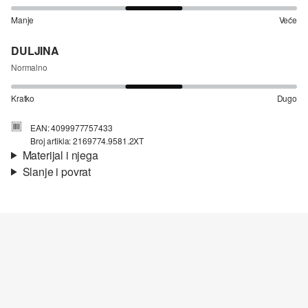
Manje
Veće
DULJINA
Normalno
Kratko
Dugo
EAN: 4099977757433
Broj artikla: 2169774.9581.2XT
Materijal i njega
Slanje i povrat
Materijal:
pike
Informacije o dostavi
Materijal:
Pamuk
Vaša će narudžba biti poslana u roku od 4-8 radna dana putem
Hrvatska pošta-a. Standardna dostava košta 4,95 €.
Nije prikladno za izbjeljivanje sredstvom na bazi klora