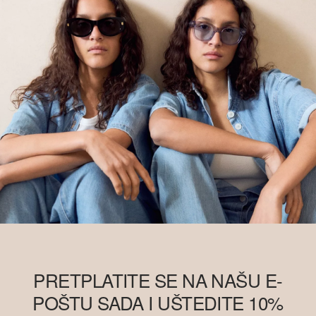
pronaći ćete na
soliver-group.com
PRETPLATITE SE NA NAŠU E-
POŠTU SADA I UŠTEDITE 10%