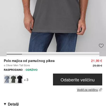
Polo majica od pamučnog pikea
21,99 €
s.Oliver Men Tall Sizes
29,99 €
·
RASPRODANO
ODRŽIVO
Odaberite veličinu
+ 3
Vodič za veličinu
Detalji