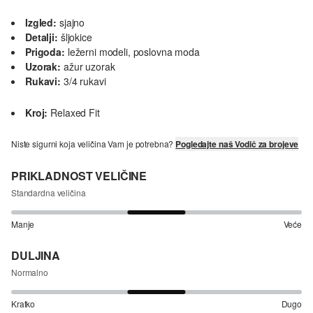
Izgled:
sjajno
Detalji:
šljokice
Prigoda:
ležerni modeli, poslovna moda
Uzorak:
ažur uzorak
Rukavi:
3/4 rukavi
Kroj:
Relaxed Fit
Niste sigurni koja veličina Vam je potrebna?
Pogledajte naš Vodič za brojeve
PRIKLADNOST VELIČINE
Standardna veličina
Manje
Veće
DULJINA
Normalno
Kratko
Dugo