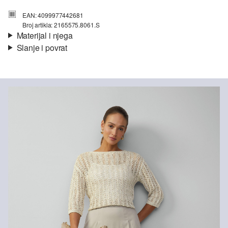
EAN: 4099977442681
Broj artikla: 2165575.8061.S
Materijal i njega
Slanje i povrat
Materijal:
mješavina pamuka
Informacije o dostavi
Vaša će narudžba biti poslana u roku od 4-8 radna dana putem
Hrvatska pošta-a. Standardna dostava košta 4,95 €.
Nije prikladno za izbjeljivanje sredstvom na bazi klora
Nije prikladno za sušilicu
Ne glačati vrućim glačalom
Povrat
Nije prikladno za kemijsko čišćenje
Posebno nježno pranje 30°
Svoje artikle nam možete besplatno vratiti u roku od 14 dana.