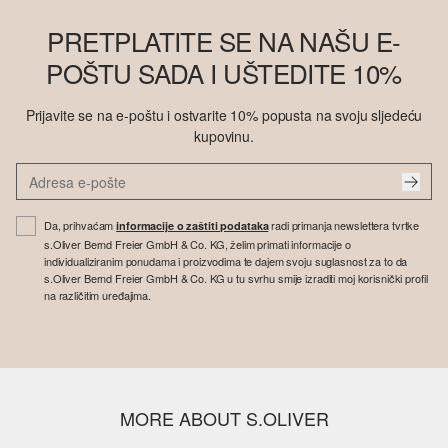
PRETPLATITE SE NA NAŠU E-
POŠTU SADA I UŠTEDITE 10%
Prijavite se na e-poštu i ostvarite 10% popusta na svoju sljedeću
kupovinu.
Da, prihvaćam
radi primanja newslettera tvrtke
informacije o zaštiti podataka
s.Oliver Bernd Freier GmbH & Co. KG, želim primati informacije o
individualiziranim ponudama i proizvodima te dajem svoju suglasnost za to da
s.Oliver Bernd Freier GmbH & Co. KG u tu svrhu smije izraditi moj korisnički profil
na različitim uređajima.
MORE ABOUT S.OLIVER