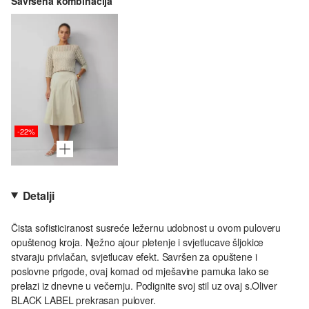
Savršena kombinacija
-22%
Detalji
Čista sofisticiranost susreće ležernu udobnost u ovom puloveru
opuštenog kroja. Nježno ajour pletenje i svjetlucave šljokice
stvaraju privlačan, svjetlucav efekt. Savršen za opuštene i
poslovne prigode, ovaj komad od mješavine pamuka lako se
prelazi iz dnevne u večernju. Podignite svoj stil uz ovaj s.Oliver
BLACK LABEL prekrasan pulover.