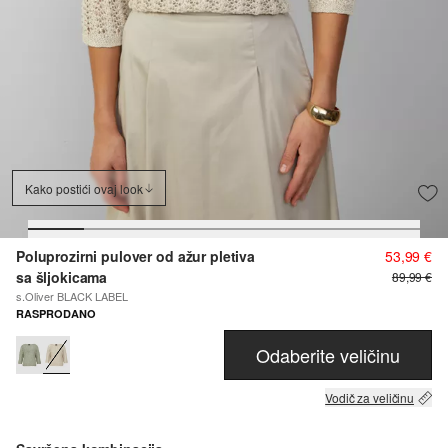
Kako postići ovaj look
Poluprozirni pulover od ažur pletiva
53,99 €
sa šljokicama
89,99 €
s.Oliver BLACK LABEL
RASPRODANO
Odaberite veličinu
Vodič za veličinu