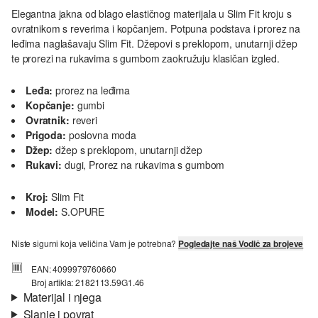
Elegantna jakna od blago elastičnog materijala u Slim Fit kroju s
ovratnikom s reverima i kopčanjem. Potpuna podstava i prorez na
leđima naglašavaju Slim Fit. Džepovi s preklopom, unutarnji džep
te prorezi na rukavima s gumbom zaokružuju klasičan izgled.
Leđa:
prorez na leđima
Kopčanje:
gumbi
Ovratnik:
reveri
Prigoda:
poslovna moda
Džep:
džep s preklopom, unutarnji džep
Rukavi:
dugi, Prorez na rukavima s gumbom
Kroj:
Slim Fit
Model:
S.OPURE
Niste sigurni koja veličina Vam je potrebna?
Pogledajte naš Vodič za brojeve
EAN: 4099979760660
Broj artikla: 2182113.59G1.46
Materijal i njega
Slanje i povrat