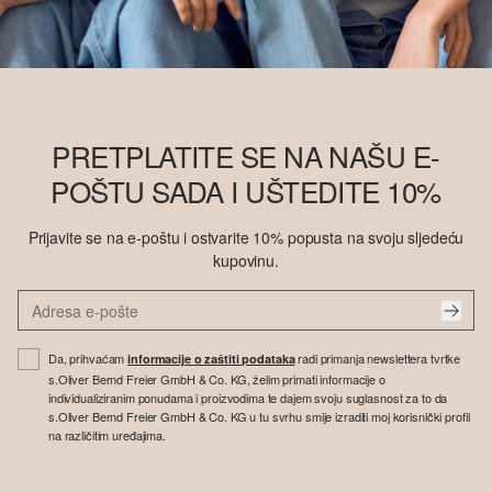
PRETPLATITE SE NA NAŠU E-
POŠTU SADA I UŠTEDITE 10%
Prijavite se na e-poštu i ostvarite 10% popusta na svoju sljedeću
kupovinu.
Da, prihvaćam
radi primanja newslettera tvrtke
informacije o zaštiti podataka
s.Oliver Bernd Freier GmbH & Co. KG, želim primati informacije o
individualiziranim ponudama i proizvodima te dajem svoju suglasnost za to da
s.Oliver Bernd Freier GmbH & Co. KG u tu svrhu smije izraditi moj korisnički profil
na različitim uređajima.