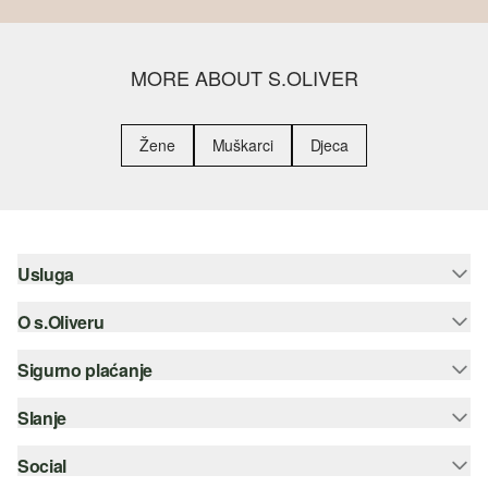
MORE ABOUT S.OLIVER
Žene
Muškarci
Djeca
Usluga
O s.Oliveru
Pomoć i česta pitanja
Savjetovanje o veličinama
Sigurno plaćanje
Newsletter
Povrat
s.Oliver Group
Slanje
Kreditna kartica
Odjeća
Posao
PayPal
Social
Hrvatska pošta
Popis želja