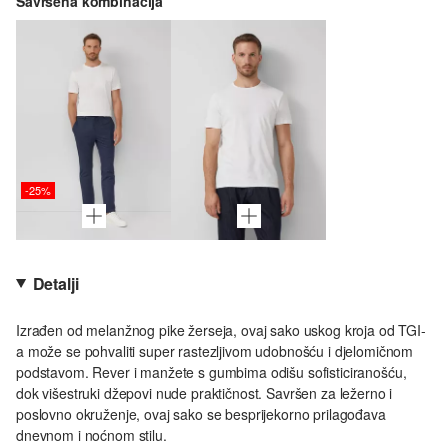
Savršena kombinacija
-25%
Detalji
Izrađen od melanžnog pike žerseja, ovaj sako uskog kroja od TGI-
a može se pohvaliti super rastezljivom udobnošću i djelomičnom
podstavom. Rever i manžete s gumbima odišu sofisticiranošću,
dok višestruki džepovi nude praktičnost. Savršen za ležerno i
poslovno okruženje, ovaj sako se besprijekorno prilagođava
dnevnom i noćnom stilu.