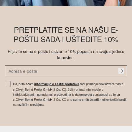
PRETPLATITE SE NA NAŠU E-
POŠTU SADA I UŠTEDITE 10%
Prijavite se na e-poštu i ostvarite 10% popusta na svoju sljedeću
kupovinu.
Da, prihvaćam
radi primanja newslettera tvrtke
informacije o zaštiti podataka
s.Oliver Bernd Freier GmbH & Co. KG, želim primati informacije o
individualiziranim ponudama i proizvodima te dajem svoju suglasnost za to da
s.Oliver Bernd Freier GmbH & Co. KG u tu svrhu smije izraditi moj korisnički profil
na različitim uređajima.