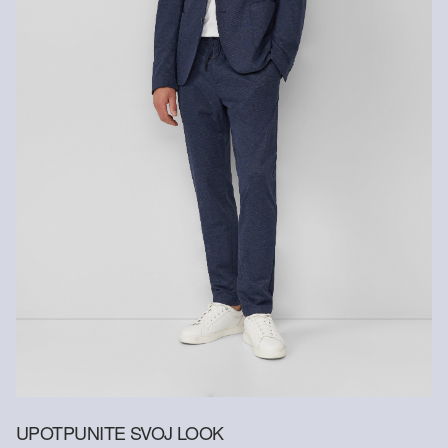
Kemijsko čišćenje perkloretilenom
Ne prati
Reciklirana vlakna
Kako bismo dali doprinos načelu kružnog gospodarstva u
proizvodnji tekstila, u našim proizvodima sve češće primjenjujemo
materijale od recikliranih vlakana.
Sadrži reciklirani poliester: Ovaj proizvod sadrži reciklirani poliester
koji je proizveden od reciklirane plastike, kao što su PET boce ili
reciklirana vlakna dobivena od rabljene odjeće.
UPOTPUNITE SVOJ LOOK