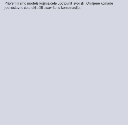
Pripremili smo modele kojima ćete upotpuniti svoj stil. Omiljene komade
jednostavno ćete uključiti u savršenu kombinaciju.
-25%
sO JOGG: Hlače od pjegavog pike džerseja
Majica od rastezljivog pamuka
51,99 €
69,99 €
19,99 €
ODRŽIVO