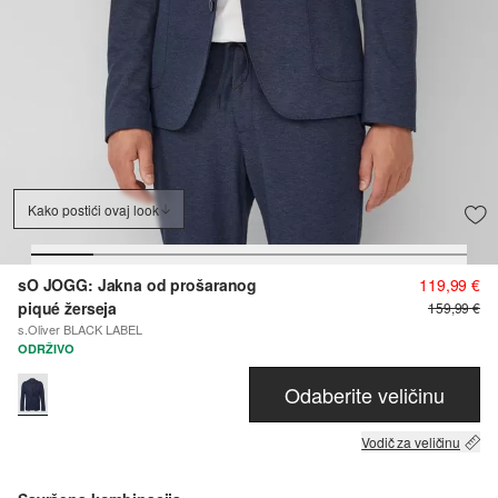
Kako postići ovaj look
sO JOGG: Jakna od prošaranog
119,99 €
piqué žerseja
159,99 €
s.Oliver BLACK LABEL
ODRŽIVO
Odaberite veličinu
Vodič za veličinu