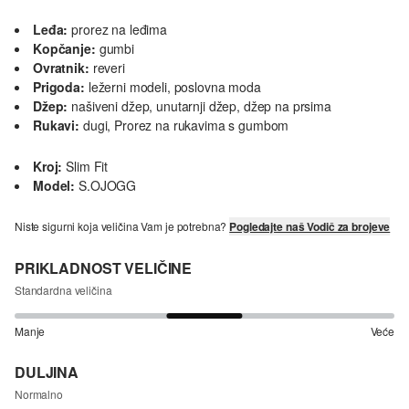
Leđa:
prorez na leđima
Kopčanje:
gumbi
Ovratnik:
reveri
Prigoda:
ležerni modeli, poslovna moda
Džep:
našiveni džep, unutarnji džep, džep na prsima
Rukavi:
dugi, Prorez na rukavima s gumbom
Kroj:
Slim Fit
Model:
S.OJOGG
Niste sigurni koja veličina Vam je potrebna?
Pogledajte naš Vodič za brojeve
PRIKLADNOST VELIČINE
Standardna veličina
Manje
Veće
DULJINA
Normalno