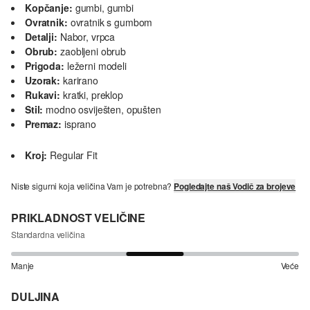
Kopčanje:
gumbi, gumbi
Ovratnik:
ovratnik s gumbom
Detalji:
Nabor, vrpca
Obrub:
zaobljeni obrub
Prigoda:
ležerni modeli
Uzorak:
karirano
Rukavi:
kratki, preklop
Stil:
modno osviješten, opušten
Premaz:
isprano
Kroj:
Regular Fit
Niste sigurni koja veličina Vam je potrebna?
Pogledajte naš Vodič za brojeve
PRIKLADNOST VELIČINE
Standardna veličina
Manje
Veće
DULJINA