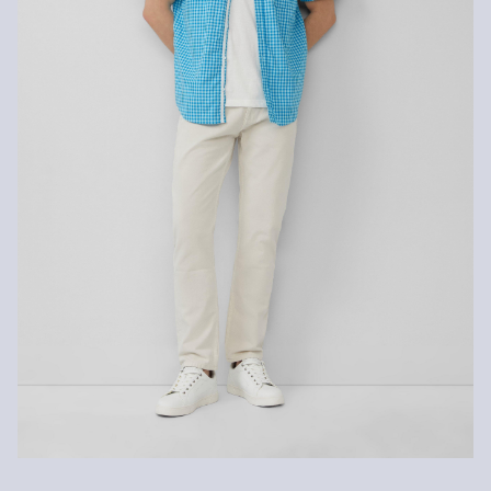
Normalno pranje 30°
Vlakna s certifikatom održivosti
U području vlakana iz certificiranog održivog uzgoja zalažemo se
za prirodna vlakna iz obnovljivih izvora. Naše sirovine uzgajaju se
na način kojim se štede resursi.
Podržavamo Better Cotton: Kad se odlučite za naše pamučne
proizvode, podržavate našu investiciju u misiju „Better Cotton”,
pridonosite opstanku i dobrobiti poljoprivrednih zajednica, a
istovremeno štitite i oporavljate okoliš. Better Cotton pruža podršku
poljoprivrednim zajednicama u društvenom, ekološkom i
ekonomskom pogledu tako što ih osposobljava za održivije metode
uzgoja. Ovaj proizvod proizvodi se preko sustava masene bilance i
stoga možda ne sadrži Better Cotton.Više informacija o tome
pronaći ćete na
soliver-group.com