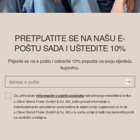
PRETPLATITE SE NA NAŠU E-
POŠTU SADA I UŠTEDITE 10%
Prijavite se na e-poštu i ostvarite 10% popusta na svoju sljedeću
kupovinu.
Da, prihvaćam
radi primanja newslettera tvrtke
informacije o zaštiti podataka
s.Oliver Bernd Freier GmbH & Co. KG, želim primati informacije o
individualiziranim ponudama i proizvodima te dajem svoju suglasnost za to da
s.Oliver Bernd Freier GmbH & Co. KG u tu svrhu smije izraditi moj korisnički profil
na različitim uređajima.