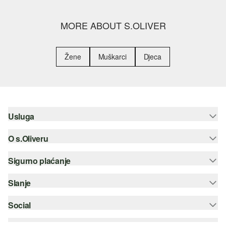
MORE ABOUT S.OLIVER
Žene
Muškarci
Djeca
Usluga
O s.Oliveru
Pomoć i česta pitanja
Savjetovanje o veličinama
Sigurno plaćanje
Newsletter
Povrat
s.Oliver Group
Slanje
Kreditna kartica
Odjeća
Posao
PayPal
Social
Hrvatska pošta
Popis želja
Plaćanje pouzećem