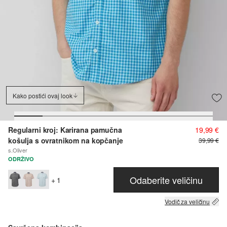
Kako postići ovaj look
Regularni kroj: Karirana pamučna
19,99 €
košulja s ovratnikom na kopčanje
39,99 €
s.Oliver
ODRŽIVO
Odaberite veličinu
+ 1
Vodič za veličinu