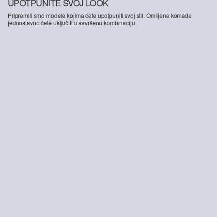
UPOTPUNITE SVOJ LOOK
Pripremili smo modele kojima ćete upotpuniti svoj stil. Omiljene komade
jednostavno ćete uključiti u savršenu kombinaciju.
-28%
Benito traperice / Regular Fit / Srednji struk / Ravne nogavice
49,99 €
69,99 €
ODRŽIVO