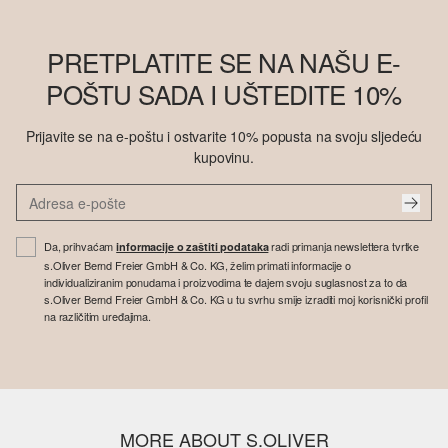
PRETPLATITE SE NA NAŠU E-
POŠTU SADA I UŠTEDITE 10%
Prijavite se na e-poštu i ostvarite 10% popusta na svoju sljedeću
kupovinu.
Da, prihvaćam
radi primanja newslettera tvrtke
informacije o zaštiti podataka
s.Oliver Bernd Freier GmbH & Co. KG, želim primati informacije o
individualiziranim ponudama i proizvodima te dajem svoju suglasnost za to da
s.Oliver Bernd Freier GmbH & Co. KG u tu svrhu smije izraditi moj korisnički profil
na različitim uređajima.
MORE ABOUT S.OLIVER