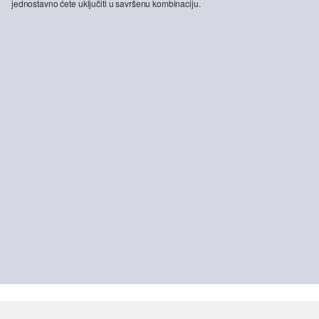
jednostavno ćete uključiti u savršenu kombinaciju.
-50%
-46%
Regular kroja: Karirana pamučna košulja s Kent ovratnikom
Funkcionalna majica kratkih rukava s rahlađujućim učinkom
19,99 €
39,99 €
15,99 €
29,99 €