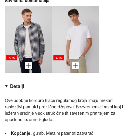
Savršena kombinacija
-50%
-46%
Detalji
Ove udobne korduro hlače regularnog kroja imaju mekani
rastezljivi pamuk i praktične džepove. Bezvremenski ravni kroj i
ležeran srednje visok struk čine ih savršenim pratiteljem za
opuštene ležerne izglede.
Kopčanje:
gumb, Metalni patentni zatvarač