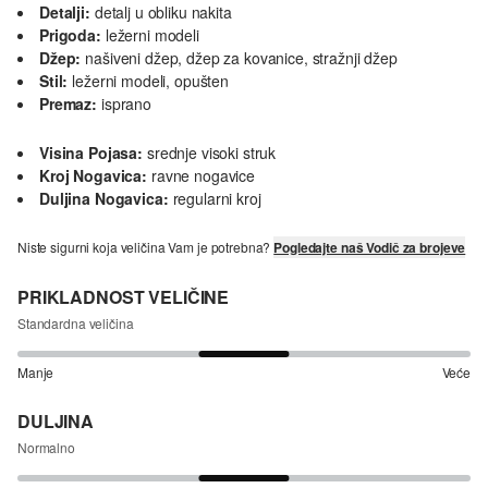
Detalji:
detalj u obliku nakita
Prigoda:
ležerni modeli
Džep:
našiveni džep, džep za kovanice, stražnji džep
Stil:
ležerni modeli, opušten
Premaz:
isprano
Visina Pojasa:
srednje visoki struk
Kroj Nogavica:
ravne nogavice
Duljina Nogavica:
regularni kroj
Niste sigurni koja veličina Vam je potrebna?
Pogledajte naš Vodič za brojeve
PRIKLADNOST VELIČINE
Standardna veličina
Manje
Veće
DULJINA
Normalno