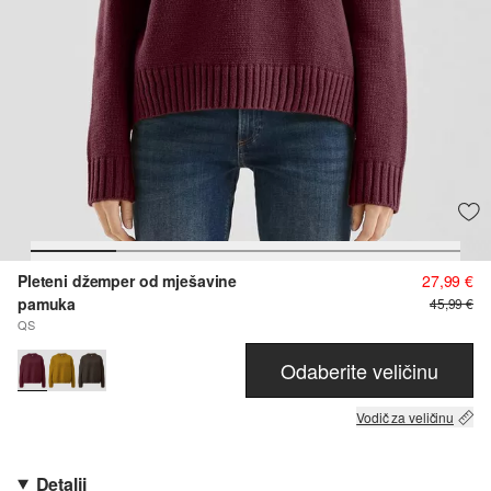
Pleteni džemper od mješavine
27,99 €
pamuka
45,99 €
QS
Odaberite veličinu
Vodič za veličinu
Detalji