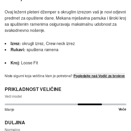
Ovaj ležerni pleteni džemper s okruglim izrezom vaš je novi odjevni
predmet za opuštene dane. Mekana mješavina pamuka i široki kroj
sa spuštenim ramenima osiguravaju maksimalnu udobnost za
svakodnevno nošenje.
Izrez:
okrugli izrez, Crew neck izrez
Rukavi:
spuštena ramena
Kroj:
Loose Fit
Niste sigurni koja veličina Vam je potrebna?
Pogledajte naš Vodič za brojeve
PRIKLADNOST VELIČINE
Veći model
Veće
Manje
DULJINA
Normalno