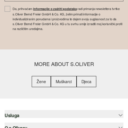
Da, prihvaćam
radi primanja newslettera tvrtke
informacije o zaštiti podataka
s.Oliver Bernd Freier GmbH & Co. KG, želim primati informacije o
individualiziranim ponudama i proizvodima te dajem svoju suglasnost za to da
s.Oliver Bernd Freier GmbH & Co. KG u tu svrhu smije izraditi moj korisnički profil
na različitim uređajima.
MORE ABOUT S.OLIVER
Žene
Muškarci
Djeca
Usluga
O s.Oliveru
Pomoć i česta pitanja