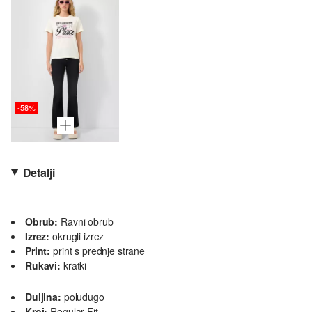
-58%
Detalji
Obrub:
Ravni obrub
Izrez:
okrugli izrez
Print:
print s prednje strane
Rukavi:
kratki
Duljina:
poludugo
Kroj:
Regular Fit