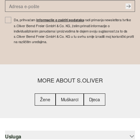
Da, prihvaćam
radi primanja newslettera tvrtke
informacije o zaštiti podataka
s.Oliver Bernd Freier GmbH & Co. KG, želim primati informacije o
individualiziranim ponudama i proizvodima te dajem svoju suglasnost za to da
s.Oliver Bernd Freier GmbH & Co. KG u tu svrhu smije izraditi moj korisnički profil
na različitim uređajima.
MORE ABOUT S.OLIVER
Žene
Muškarci
Djeca
Usluga