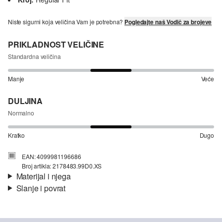
Niste sigurni koja veličina Vam je potrebna?
Pogledajte naš Vodič za brojeve
PRIKLADNOST VELIČINE
Standardna veličina
Manje
Veće
DULJINA
Normalno
Kratko
Dugo
EAN: 4099981196686
Broj artikla: 2178483.99D0.XS
Materijal i njega
Slanje i povrat
Materijal:
žersej
Informacije o dostavi
Svojstvo:
mekano, blago elastično
Materijal:
Pamuk