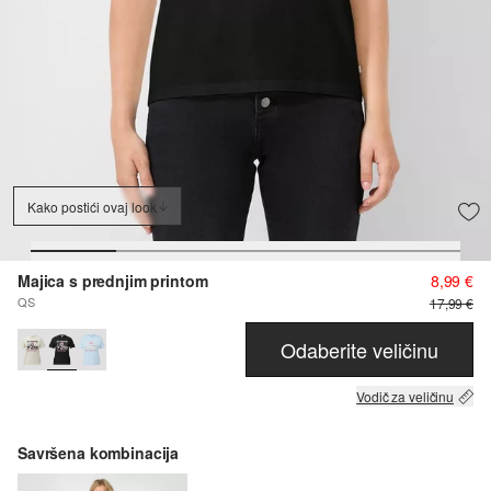
Kako postići ovaj look
Majica s prednjim printom
8,99 €
QS
17,99 €
Odaberite veličinu
Vodič za veličinu
Savršena kombinacija