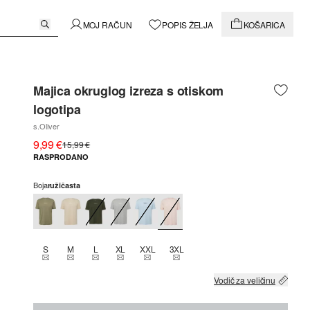
MOJ RAČUN
POPIS ŽELJA
KOŠARICA
Majica okruglog izreza s otiskom
logotipa
s.Oliver
9,99 €
15,99 €
RASPRODANO
Boja
ružičasta
S
M
L
XL
XXL
3XL
THIS SIZE IS CURRENTLY OUT OF STOCK
THIS SIZE IS CURRENTLY OUT OF STOCK
THIS SIZE IS CURRENTLY OUT OF STOCK
THIS SIZE IS CURRENTLY OUT OF STOCK
THIS SIZE IS CURRENTLY OUT OF STOCK
THIS SIZE IS CURRENTLY OUT OF
Vodič za veličinu