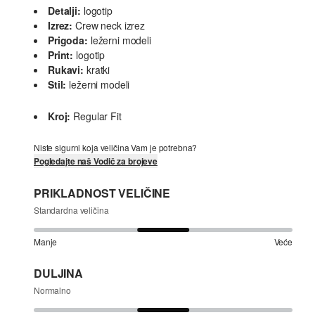
Detalji:
logotip
Izrez:
Crew neck izrez
Prigoda:
ležerni modeli
Print:
logotip
Rukavi:
kratki
Stil:
ležerni modeli
Kroj:
Regular Fit
Niste sigurni koja veličina Vam je potrebna?
Pogledajte naš Vodič za brojeve
PRIKLADNOST VELIČINE
Standardna veličina
Manje
Veće
DULJINA
Normalno