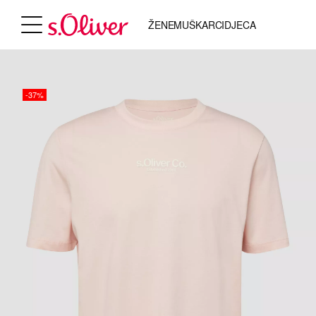
ŽENE
MUŠKARCI
DJECA
-37%