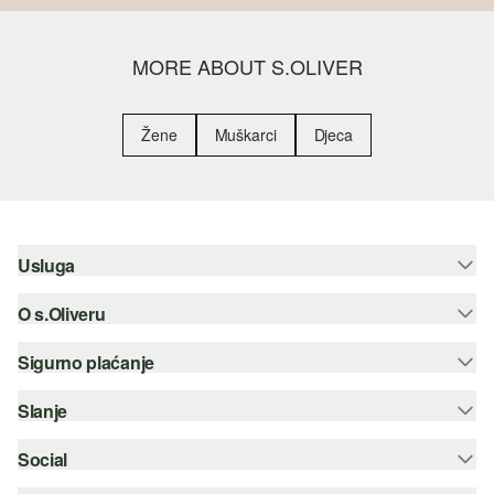
MORE ABOUT S.OLIVER
Žene
Muškarci
Djeca
Usluga
O s.Oliveru
Pomoć i česta pitanja
Savjetovanje o veličinama
Sigurno plaćanje
Newsletter
Povrat
s.Oliver Group
Slanje
Kreditna kartica
Odjeća
Posao
PayPal
Social
Hrvatska pošta
Popis želja
Plaćanje pouzećem