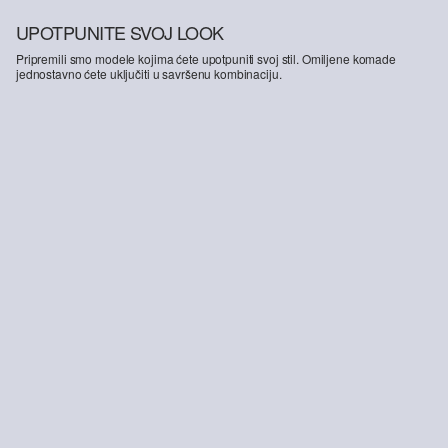
UPOTPUNITE SVOJ LOOK
Pripremili smo modele kojima ćete upotpuniti svoj stil. Omiljene komade
jednostavno ćete uključiti u savršenu kombinaciju.
-14%
Hlače od mješavine lana s elastičnim pojasom
59,99 €
69,99 €