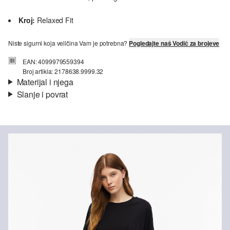
Kroj:
Relaxed Fit
Niste sigurni koja veličina Vam je potrebna?
Pogledajte naš Vodič za brojeve
EAN: 4099979559394
Broj artikla: 2178638.9999.32
Materijal i njega
Slanje i povrat
Materijal:
interlok
Informacije o dostavi
Svojstvo:
mekano
Materijal:
Pamuk
Vaša će narudžba biti poslana u roku od 4-8 radna dana putem
Hrvatska pošta-a. Standardna dostava košta 4,95 €.
Nije prikladno za izbjeljivanje sredstvom na bazi klora
Povrat
Nije prikladno za sušilicu
Nježno pranje 30°
Svoje artikle nam možete besplatno vratiti u roku od 14 dana.