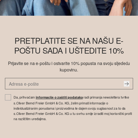
PRETPLATITE SE NA NAŠU E-
POŠTU SADA I UŠTEDITE 10%
Prijavite se na e-poštu i ostvarite 10% popusta na svoju sljedeću
kupovinu.
Da, prihvaćam
radi primanja newslettera tvrtke
informacije o zaštiti podataka
s.Oliver Bernd Freier GmbH & Co. KG, želim primati informacije o
individualiziranim ponudama i proizvodima te dajem svoju suglasnost za to da
s.Oliver Bernd Freier GmbH & Co. KG u tu svrhu smije izraditi moj korisnički profil
na različitim uređajima.