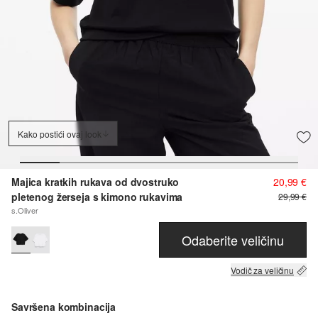
Kako postići ovaj look
Majica kratkih rukava od dvostruko
20,99 €
pletenog žerseja s kimono rukavima
29,99 €
s.Oliver
Odaberite veličinu
Vodič za veličinu
Savršena kombinacija