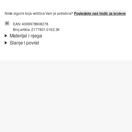
Niste sigurni koja veličina Vam je potrebna?
Pogledajte naš Vodič za brojeve
EAN: 4099978908278
Broj artikla: 2177801.01E2.36
Materijal i njega
Slanje i povrat
Jedini:
Platforma-potplat
Informacije o dostavi
Vaša će narudžba biti poslana u roku od 4-8 radna dana putem
Hrvatska pošta-a. Standardna dostava košta 4,95 €.
Povrat
Svoje artikle nam možete besplatno vratiti u roku od 14 dana.