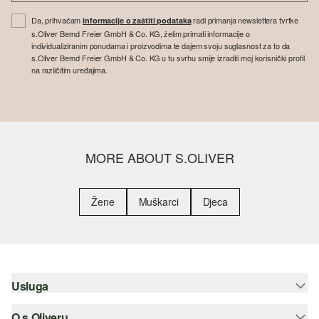
Da, prihvaćam
radi primanja newslettera tvrtke
informacije o zaštiti podataka
s.Oliver Bernd Freier GmbH & Co. KG, želim primati informacije o
individualiziranim ponudama i proizvodima te dajem svoju suglasnost za to da
s.Oliver Bernd Freier GmbH & Co. KG u tu svrhu smije izraditi moj korisnički profil
na različitim uređajima.
MORE ABOUT S.OLIVER
Žene
Muškarci
Djeca
Usluga
O s.Oliveru
Pomoć i česta pitanja