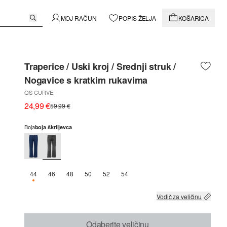
MOJ RAČUN
POPIS ŽELJA
KOŠARICA
Traperice / Uski kroj / Srednji struk /
Nogavice s kratkim rukavima
QS CURVE
24,99 €
59,99 €
Boja
boja škriljevca
44
46
48
50
52
54
DOSTUPNO SAMO 3
Vodič za veličinu
Odaberite veličinu