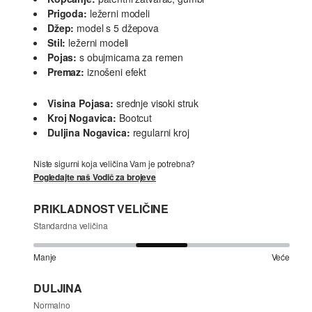
Prigoda:
ležerni modeli
Džep:
model s 5 džepova
Stil:
ležerni modeli
Pojas:
s obujmicama za remen
Premaz:
iznošeni efekt
Visina Pojasa:
srednje visoki struk
Kroj Nogavica:
Bootcut
Duljina Nogavica:
regularni kroj
Niste sigurni koja veličina Vam je potrebna?
Pogledajte naš Vodič za brojeve
PRIKLADNOST VELIČINE
Standardna veličina
Manje
Veće
DULJINA
Normalno