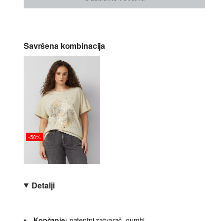
Savršena kombinacija
-50%
Detalji
Kopčanje:
patentni zatvarač, gumbi