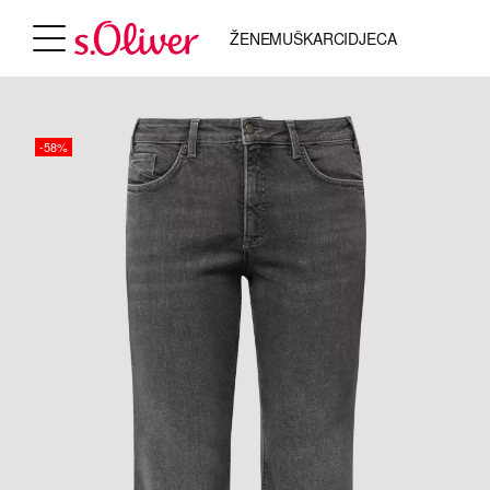
ŽENE
MUŠKARCI
DJECA
-58%