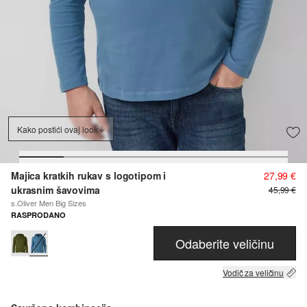
Kako postići ovaj look
Majica kratkih rukav s logotipom i
27,99 €
ukrasnim šavovima
45,99 €
s.Oliver Men Big Sizes
RASPRODANO
Odaberite veličinu
Vodič za veličinu