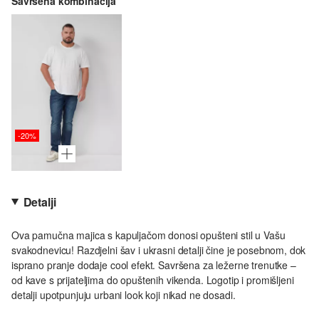
Savršena kombinacija
-20%
Detalji
Ova pamučna majica s kapuljačom donosi opušteni stil u Vašu
svakodnevicu! Razdjelni šav i ukrasni detalji čine je posebnom, dok
isprano pranje dodaje cool efekt. Savršena za ležerne trenutke –
od kave s prijateljima do opuštenih vikenda. Logotip i promišljeni
detalji upotpunjuju urbani look koji nikad ne dosadi.