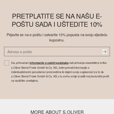
PRETPLATITE SE NA NAŠU E-
POŠTU SADA I UŠTEDITE 10%
Prijavite se na e-poštu i ostvarite 10% popusta na svoju sljedeću
kupovinu.
Da, prihvaćam
radi primanja newslettera tvrtke
informacije o zaštiti podataka
s.Oliver Bernd Freier GmbH & Co. KG, želim primati informacije o
individualiziranim ponudama i proizvodima te dajem svoju suglasnost za to da
s.Oliver Bernd Freier GmbH & Co. KG u tu svrhu smije izraditi moj korisnički profil
na različitim uređajima.
MORE ABOUT S.OLIVER