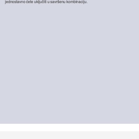
jednostavno ćete uključiti u savršenu kombinaciju.
-20%
Casby traperice / Opušteni kroj / Srednji struk / Ravne nogavice
71,99 €
89,99 €