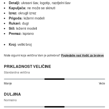
Detalji:
ukrasni šav, logotip, razdjelni šav
Kapuljača:
ne može se skinuti
Izrez:
okrugli izrez
Prigoda:
ležerni modeli
Rukavi:
dugi
Stil:
ležerni modeli
Premaz:
isprano
Kroj:
veliki broj
Niste sigurni koja veličina Vam je potrebna?
Pogledajte naš Vodič za brojeve
PRIKLADNOST VELIČINE
Standardna veličina
Manje
Veće
DULJINA
Normalno