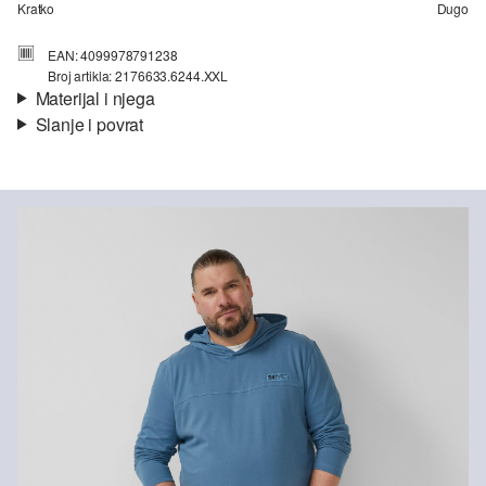
Kratko
Dugo
EAN: 4099978791238
Broj artikla: 2176633.6244.XXL
Materijal i njega
Slanje i povrat
Svojstvo:
teško
Informacije o dostavi
Materijal:
Pamuk
Vaša će narudžba biti poslana u roku od 4-8 radna dana putem
Hrvatska pošta-a. Standardna dostava košta 4,95 €.
Nije prikladno za izbjeljivanje sredstvom na bazi klora
Nježno pranje 30°
Nije prikladno za kemijsko čišćenje
Povrat
Glačati umjereno vrućim glačalom
Sušenje pri smanjenom termičkom opterećenju
Svoje artikle nam možete besplatno vratiti u roku od 14 dana.