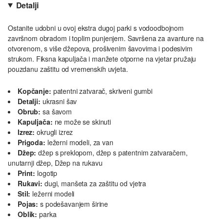
Detalji
Ostanite udobni u ovoj ekstra dugoj parki s vodoodbojnom
završnom obradom i toplim punjenjem. Savršena za avanture na
otvorenom, s više džepova, prošivenim šavovima i podesivim
strukom. Fiksna kapuljača i manžete otporne na vjetar pružaju
pouzdanu zaštitu od vremenskih uvjeta.
Kopčanje:
patentni zatvarač, skriveni gumbi
Detalji:
ukrasni šav
Obrub:
sa šavom
Kapuljača:
ne može se skinuti
Izrez:
okrugli izrez
Prigoda:
ležerni modeli, za van
Džep:
džep s preklopom, džep s patentnim zatvaračem,
unutarnji džep, Džep na rukavu
Print:
logotip
Rukavi:
dugi, manšeta za zaštitu od vjetra
Stil:
ležerni modeli
Pojas:
s podešavanjem širine
Oblik:
parka