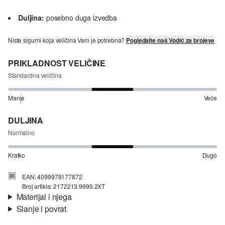
Duljina:
posebno duga izvedba
Niste sigurni koja veličina Vam je potrebna?
Pogledajte naš Vodič za brojeve
PRIKLADNOST VELIČINE
Standardna veličina
Manje
Veće
DULJINA
Normalno
Kratko
Dugo
EAN: 4099978177872
Broj artikla: 2172213.9999.2XT
Materijal i njega
Slanje i povrat
Materijal:
tkanina
Informacije o dostavi