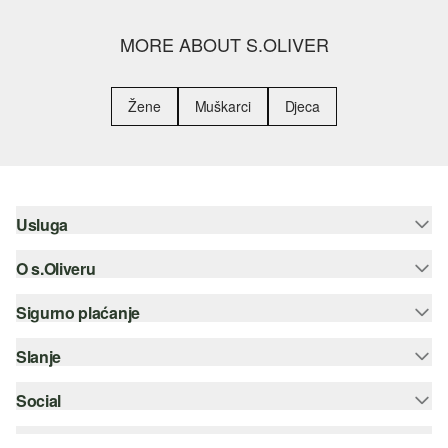
MORE ABOUT S.OLIVER
Žene
Muškarci
Djeca
Usluga
O s.Oliveru
Pomoć i česta pitanja
Savjetovanje o veličinama
Sigurno plaćanje
Newsletter
Povrat
s.Oliver Group
Slanje
Kreditna kartica
Odjeća
Posao
PayPal
Social
Hrvatska pošta
Popis želja
Plaćanje pouzećem
instagram