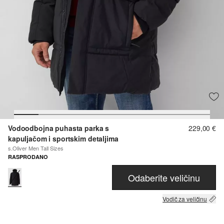
Vodoodbojna puhasta parka s
229,00 €
kapuljačom i sportskim detaljima
s.Oliver Men Tall Sizes
RASPRODANO
Odaberite veličinu
Vodič za veličinu