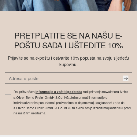
PRETPLATITE SE NA NAŠU E-
POŠTU SADA I UŠTEDITE 10%
Prijavite se na e-poštu i ostvarite 10% popusta na svoju sljedeću
kupovinu.
Da, prihvaćam
radi primanja newslettera tvrtke
informacije o zaštiti podataka
s.Oliver Bernd Freier GmbH & Co. KG, želim primati informacije o
individualiziranim ponudama i proizvodima te dajem svoju suglasnost za to da
s.Oliver Bernd Freier GmbH & Co. KG u tu svrhu smije izraditi moj korisnički profil
na različitim uređajima.