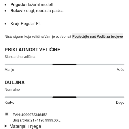
Prigoda:
ležerni modeli
Rukavi:
dugi, rebrasta pasica
Kroj:
Regular Fit
Niste sigurni koja veličina Vam je potrebna?
Pogledajte naš Vodič za brojeve
PRIKLADNOST VELIČINE
Standardna veličina
Manje
Veće
DULJINA
Normalno
Kratko
Dugo
EAN: 4099978346452
Broj artikla: 2174196.9999.XXL
Materijal i njega