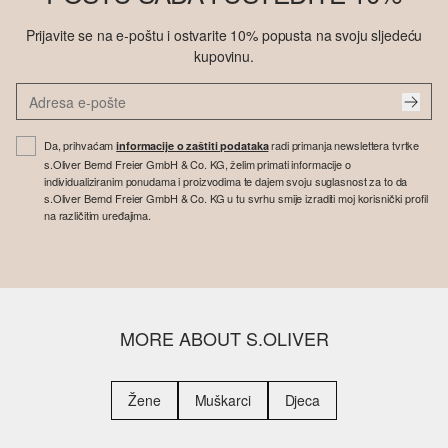
Prijavite se na e-poštu i ostvarite 10% popusta na svoju sljedeću
kupovinu.
Da, prihvaćam
radi primanja newslettera tvrtke
informacije o zaštiti podataka
s.Oliver Bernd Freier GmbH & Co. KG, želim primati informacije o
individualiziranim ponudama i proizvodima te dajem svoju suglasnost za to da
s.Oliver Bernd Freier GmbH & Co. KG u tu svrhu smije izraditi moj korisnički profil
na različitim uređajima.
MORE ABOUT S.OLIVER
Žene
Muškarci
Djeca