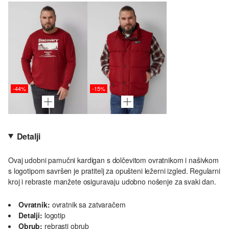
-44%
-15%
Detalji
Ovaj udobni pamučni kardigan s dolčevitom ovratnikom i našivkom
s logotipom savršen je pratitelj za opušteni ležerni izgled. Regularni
kroj i rebraste manžete osiguravaju udobno nošenje za svaki dan.
Ovratnik:
ovratnik sa zatvaračem
Detalji:
logotip
Obrub:
rebrasti obrub