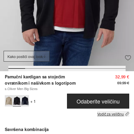
Kako postići ovaj look
Pamučni kardigan sa stojećim
32,99 €
ovratnikom i našivkom s logotipom
69,99 €
s.Oliver Men Big Sizes
Odaberite veličinu
+ 1
Vodič za veličinu
Savršena kombinacija