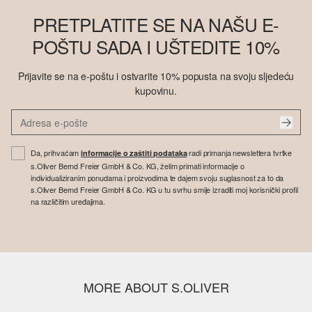
PRETPLATITE SE NA NAŠU E-
POŠTU SADA I UŠTEDITE 10%
Prijavite se na e-poštu i ostvarite 10% popusta na svoju sljedeću
kupovinu.
Da, prihvaćam
radi primanja newslettera tvrtke
informacije o zaštiti podataka
s.Oliver Bernd Freier GmbH & Co. KG, želim primati informacije o
individualiziranim ponudama i proizvodima te dajem svoju suglasnost za to da
s.Oliver Bernd Freier GmbH & Co. KG u tu svrhu smije izraditi moj korisnički profil
na različitim uređajima.
MORE ABOUT S.OLIVER