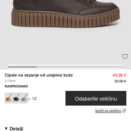
Cipele na vezanje od umjetne kože
49,99 €
s.Oliver
65,95 €
RASPRODANO
Odaberite veličinu
+ 12
Vodič za veličinu
Detalji