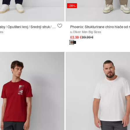
-28%
Korduro hlače Casby / Opušteni kroj / Srednji struk / Ravni kroj
zes
s.Oliver Men Big Sizes
63,99 €
89,99 €