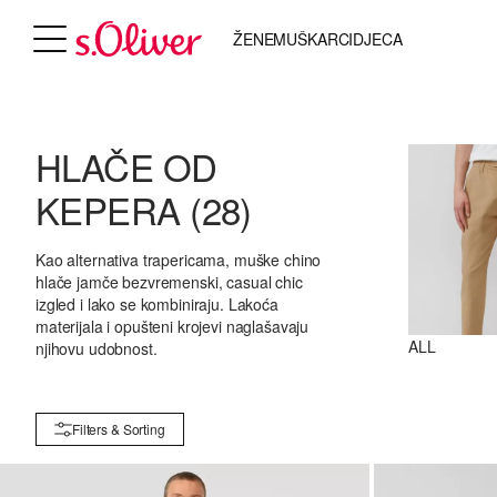
ŽENE
MUŠKARCI
DJECA
HLAČE OD
KEPERA
(28)
Kao alternativa trapericama, muške chino
hlače jamče bezvremenski, casual chic
izgled i lako se kombiniraju. Lakoća
materijala i opušteni krojevi naglašavaju
ALL
njihovu udobnost.
Filters & Sorting