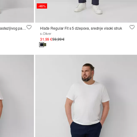
-46%
Phoenix: Strukturirane chino hlače od rastezljivog pamuka
Hlače Regular Fit s 5 džepova, srednje visoki struk
s.Oliver
31,99 €
59,99 €