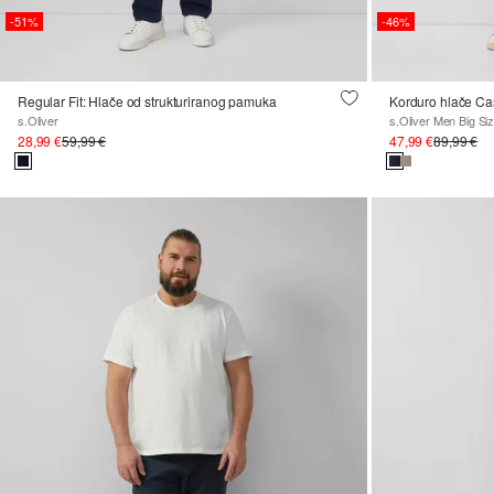
-51%
-46%
Regular Fit: Hlače od strukturiranog pamuka
s.Oliver
s.Oliver Men Big Si
28,99 €
59,99 €
47,99 €
89,99 €