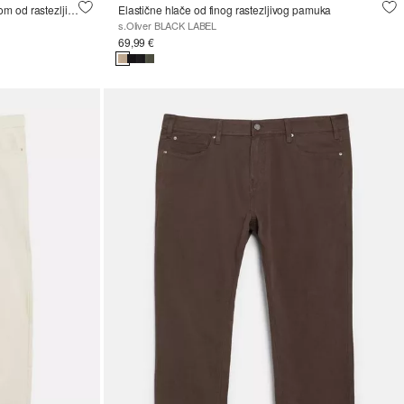
Denver: Chino hlače s udobnom pasicom od rastezljivog pamuka
Elastične hlače od finog rastezljivog pamuka
s.Oliver BLACK LABEL
69,99 €