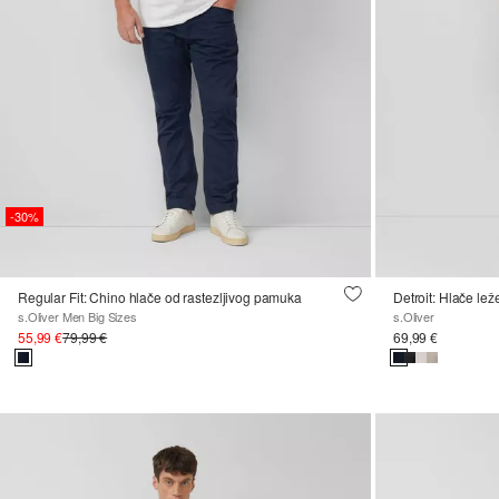
-30%
Regular Fit: Chino hlače od rastezljivog pamuka
Detroit: Hlače le
s.Oliver Men Big Sizes
s.Oliver
55,99 €
79,99 €
69,99 €