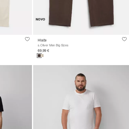
NOVO
Hlače
s.Oliver Men Big Sizes
69,99 €