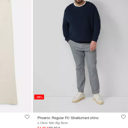
-38%
Phoenix: Regular Fit / Strukturirani chino
s.Oliver Men Big Sizes
54,99 €
89,99 €