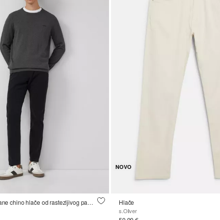
NOVO
Phoenix: teksturirane chino hlače od rastezljivog pamuka
Hlače
s.Oliver
59,99 €