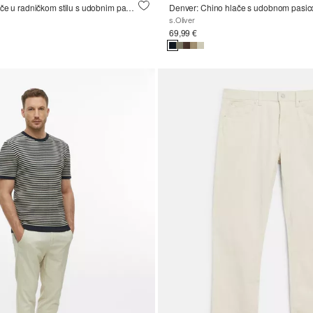
Seattle: Chino hlače u radničkom stilu s udobnim pamučnim rastezljivim pojasom
s.Oliver
69,99 €