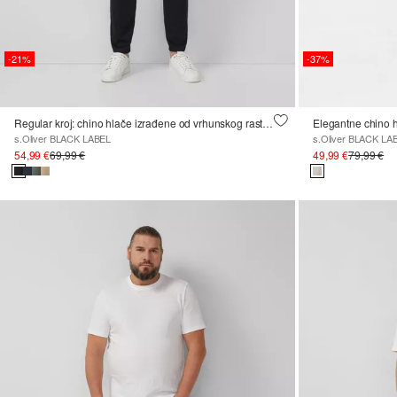
-21%
-37%
Regular kroj: chino hlače izrađene od vrhunskog rastezljivog pamuka
Elegantne chino hl
s.Oliver BLACK LABEL
s.Oliver BLACK LA
54,99 €
69,99 €
49,99 €
79,99 €