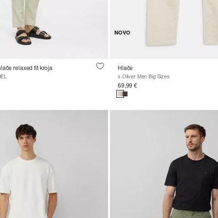
NOVO
ače relaxed fit kroja
Hlače
BEL
s.Oliver Men Big Sizes
69,99 €