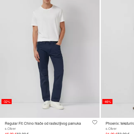
-32%
-46%
Regular Fit: Chino hlače od rastezljivog pamuka
s.Oliver
s.Oliver
46,99 €
69,99 €
31,99 €
59,99 €