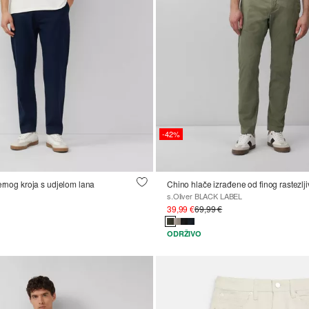
-42%
žernog kroja s udjelom lana
Chino hlače izrađene od finog rastezl
s.Oliver BLACK LABEL
39,99 €
69,99 €
ODRŽIVO