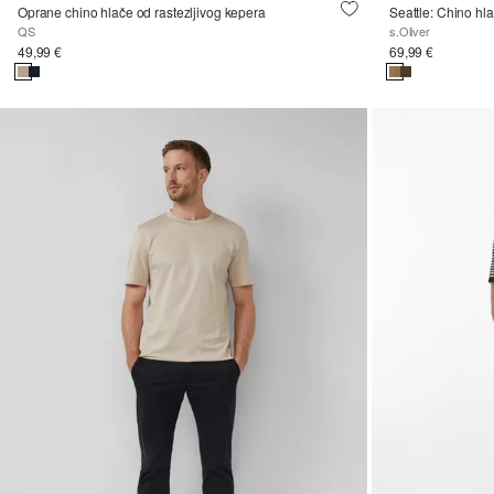
Oprane chino hlače od rastezljivog kepera
QS
s.Oliver
49,99 €
69,99 €