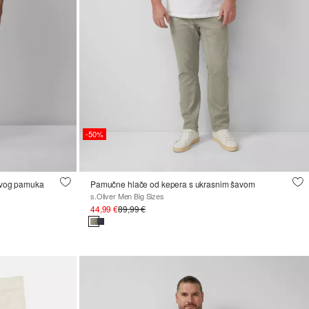
-50%
jivog pamuka
Pamučne hlače od kepera s ukrasnim šavom
s.Oliver Men Big Sizes
44,99 €
89,99 €