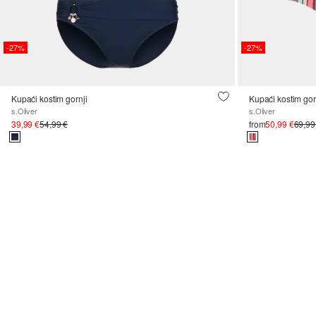
-27%
-27%
Kupaći kostim gornji
Kupaći kostim gor
s.Oliver
s.Oliver
39,99 €
54,99 €
from
50,99 €
69,99