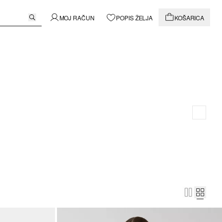
MOJ RAČUN
POPIS ŽELJA
KOŠARICA