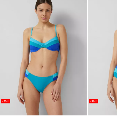
-20%
-36%