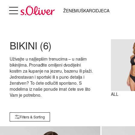
ŽENE
MUŠKARCI
DJECA
BIKINI
(6)
Uživajte u najljepšim trenucima – u našim
bikinijima. Pronađite omiljeni dvodijelni
kostim za kupanje na jezeru, bazenu ili plaži.
Jednostavan i sportski ili s puno detalja i
ženstven? To ćete odlučiti spontano. S
modelima iz naše ponude imat ćete sve što
ALL
Vam je potrebno.
Filters & Sorting