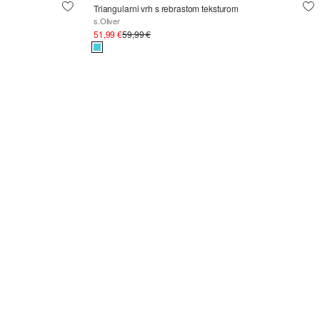
Triangularni vrh s rebrastom teksturom
s.Oliver
51,99 €
59,99 €