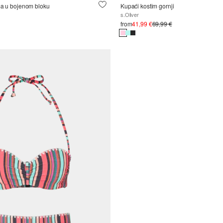
ma u bojenom bloku
Kupaći kostim gornji
s.Oliver
from
41,99 €
69,99 €