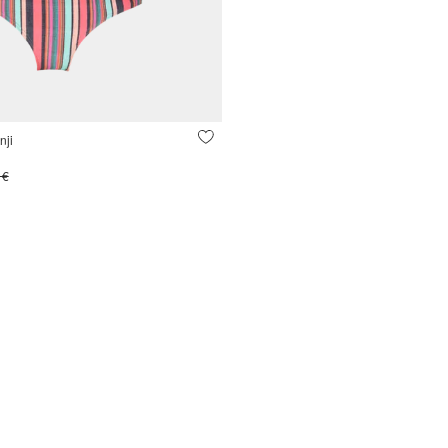
nji
 €