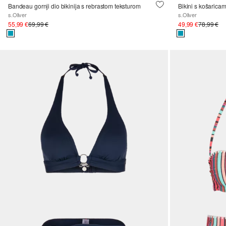
Bandeau gornji dio bikinija s rebrastom teksturom
Bikini s košarica
s.Oliver
s.Oliver
55,99 €
69,99 €
49,99 €
78,99 €