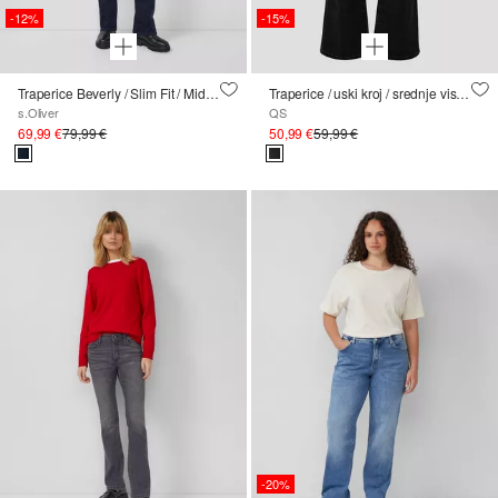
-12%
-15%
Traperice Beverly / Slim Fit / Mid Rise / Slim Bootcut / s remenom
Traperice / uski kroj / srednje visoki struk / bootcut nogavice
s.Oliver
QS
69,99 €
79,99 €
50,99 €
59,99 €
-20%