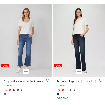
-20%
-50%
Cropped traperice / slim fit kroj / srednje visoki struk / trapez nogavice
Traperice trapez kroja / uski kroj / srednje visoki struk / bootcut nogavice / remen
s.Oliver
s.Oliver
55,99 €
69,99 €
39,99 €
79,99 €
ODRŽIVO