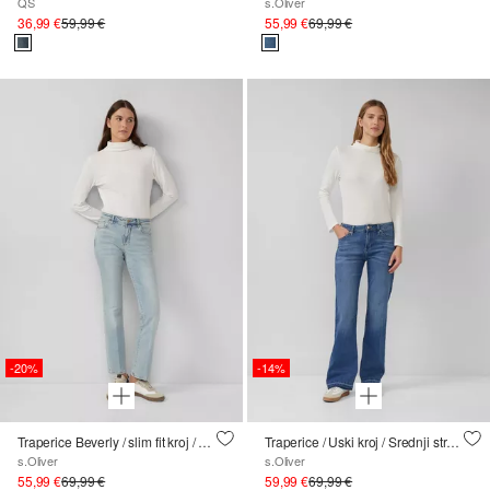
QS
s.Oliver
36,99 €
59,99 €
55,99 €
69,99 €
-20%
-14%
Traperice Beverly / slim fit kroj / srednje visoki struk / bootcut nogavice
Traperice / Uski kroj / Srednji struk / Zupčaste nogavice / Otvoreni rub
s.Oliver
s.Oliver
55,99 €
69,99 €
59,99 €
69,99 €