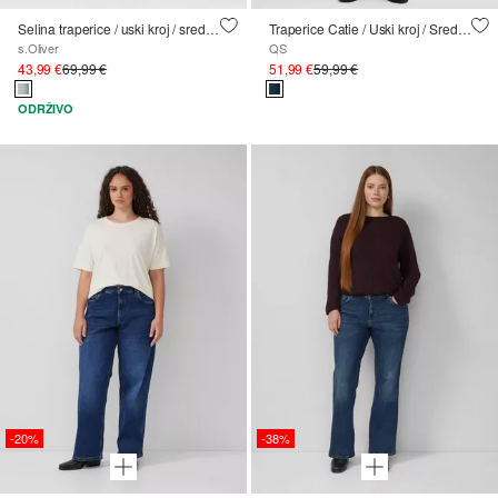
Selina traperice / uski kroj / srednji struk / proširene nogavice
Traperice Catie / Uski kroj / Srednji struk / Nogavice s kratkim rukavima
s.Oliver
QS
43,99 €
69,99 €
51,99 €
59,99 €
ODRŽIVO
-20%
-38%