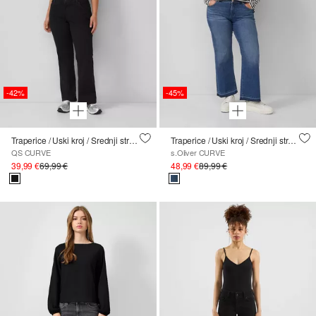
-42%
-45%
Traperice / Uski kroj / Srednji struk / Nogavice s kratkim rukavima
Traperice / Uski kroj / Srednji struk / Zupčaste nogavice / Otvoreni rub
QS CURVE
s.Oliver CURVE
39,99 €
69,99 €
48,99 €
89,99 €