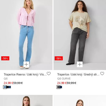
-58%
-58%
Traperice Reena / Uski kroj / Visoki struk / Zupčaste nogavice
Traperice / Uski kroj / Srednji struk / Nogavice s kratkim rukavima
QS
QS CURVE
24,99 €
59,99 €
24,99 €
59,99 €