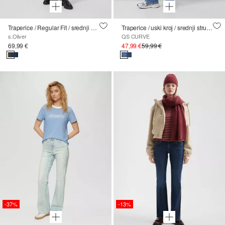
Traperice / Regular Fit / srednji struk / Bootcut
Traperice / uski kroj / srednji struk / ravne nogavice
s.Oliver
QS CURVE
69,99 €
47,99 €
59,99 €
-37%
-13%