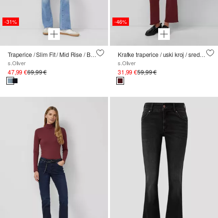
-31%
-46%
Traperice / Slim Fit / Mid Rise / Bootcut / Rastezljive
Kratke traperice / uski kroj / srednji struk / proširene nogavice / otvoreni rub
s.Oliver
s.Oliver
47,99 €
69,99 €
31,99 €
59,99 €