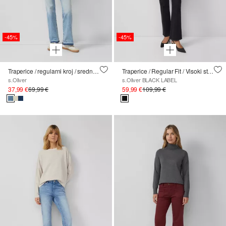
-45%
-45%
Traperice / regularni kroj / srednji struk / proširene nogavice / izlizan rub
Traperice / Regular Fit / Visoki struk / Zvončaste nogavice / s cirkonima
s.Oliver
s.Oliver BLACK LABEL
37,99 €
69,99 €
59,99 €
109,99 €