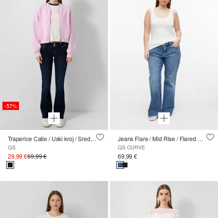
-57%
Traperice Catie / Uski kroj / Srednji struk / Nogavice s kratkim rukavima
Jeans Flare / Mid Rise / Flared Leg
QS
QS CURVE
29,99 €
69,99 €
69,99 €