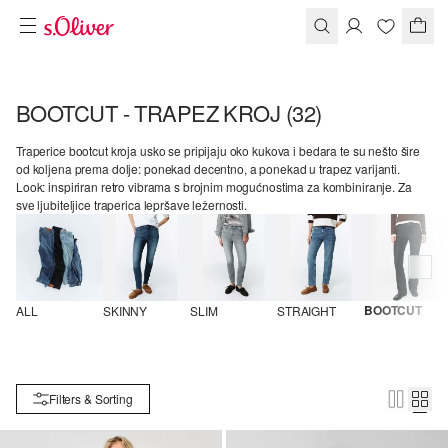
BOOTCUT - TRAPEZ KROJ
(32)
Traperice bootcut kroja usko se pripijaju oko kukova i bedara te su nešto šire
od koljena prema dolje: ponekad decentno, a ponekad u trapez varijanti.
Look: inspiriran retro vibrama s brojnim mogućnostima za kombiniranje. Za
sve ljubiteljice traperica lepršave ležernosti.
BOOTCUT
ALL
SKINNY
SLIM
STRAIGHT
Filters & Sorting