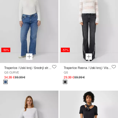
-50%
-57%
Traperice / Uski kroj / Srednji struk / Zvončaste nogavice
Traperice Reena / Uski kroj / Visoki struk / Zupčaste nogavice
QS CURVE
QS
34,99 €
69,99 €
29,99 €
69,99 €