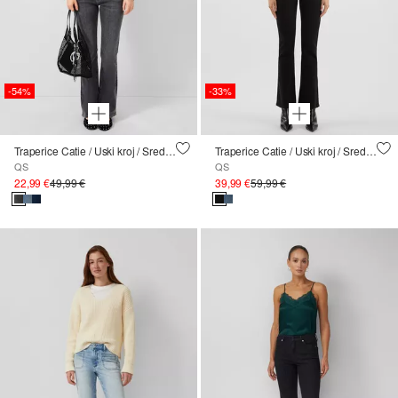
-54%
-33%
Traperice Catie / Uski kroj / Srednji struk / Nogavice s kratkim rukavima
Traperice Catie / Uski kroj / Srednji struk / Nogavice s kratkim rukavima
QS
QS
22,99 €
49,99 €
39,99 €
59,99 €