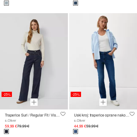
-25%
-25%
Traperice Suri / Regular Fit / Visoki struk / Široke nogavice / Detalj šava
Uski kroj: traperice oprane nakon pranja
s.Oliver
s.Oliver
59,99 €
79,99 €
44,99 €
59,99 €