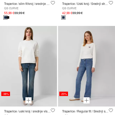
Traperice / slim fit kroj / srednje visoki struk / široke nogavice/ superstretch
Traperice / Uski kroj / Srednji struk / Nogavice s kratkim rukavima
QS CURVE
QS CURVE
55,99 €
69,99 €
42,99 €
69,99 €
-38%
-20%
Traperice / uski kroj / srednje visoki struk / regularne nogavice
Traperice / Regular fit / Srednji struk / Zupčaste nogavice / Našiveni džepovi