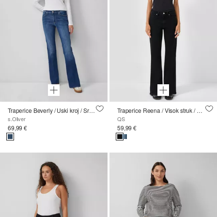
Traperice Beverly / Uski kroj / Srednji struk / Blago zvonaste nogavice
Traperice Reena / Visok struk / Šireni nogavicama
s.Oliver
QS
69,99 €
59,99 €