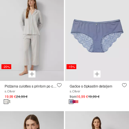
-20%
-15%
Pidžama culottes s printom po cijeloj površini
Gaćice s čipkastim detaljem
s.Oliver
s.Oliver
19,99 €
24,99 €
from
16,99 €
19,99 €