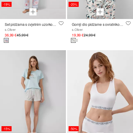
-19%
-20%
Set pidžama s cvjetnim uzorkom po cijeloj površini
Gornji dio pidžame s ovratnikom s reverima
s.Oliver
s.Oliver
36,99 €
45,99 €
19,99 €
24,99 €
-15%
-50%