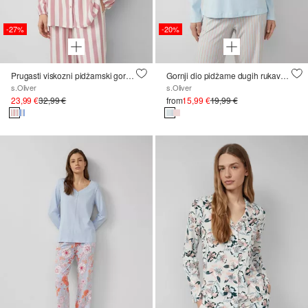
-27%
-20%
Prugasti viskozni pidžamski gornji dio
Gornji dio pidžame dugih rukava s ukrasnim gumbima
s.Oliver
s.Oliver
23,99 €
32,99 €
from
15,99 €
19,99 €