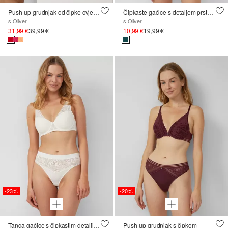
Push-up grudnjak od čipke cvjetnog uzorka
Čipkaste gaćice s detaljem prstena
s.Oliver
s.Oliver
31,99 €
39,99 €
10,99 €
19,99 €
-23%
-20%
Tanga gaćice s čipkastim detaljima
Push-up grudnjak s čipkom