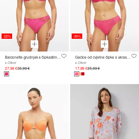
-22%
-30%
Balconette grudnjak s čipkastim umetkom
Gaćice od cvjetne čipke s ukrasnom mašnom
s.Oliver
s.Oliver
27,99 €
35,99 €
17,99 €
25,99 €