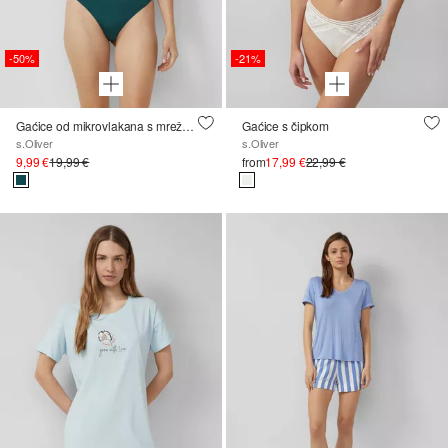
-50%
-21%
Gaćice od mikrovlakana s mrežastim umetkom na poleđini
Gaćice s čipkom
s.Oliver
s.Oliver
9,99 €
19,99 €
from
17,99 €
22,99 €