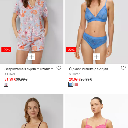
-20%
-22%
Set pidžama s cvjetnim uzorkom
Čipkasti bralette grudnjak
s.Oliver
s.Oliver
31,99 €
39,99 €
20,99 €
26,99 €