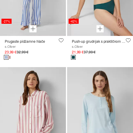
-27%
-42%
Prugaste pidžamne hlače
Push-up grudnjak s praktičnom prednjom kopčom i grafičkom čipkom
s.Oliver
s.Oliver
23,99 €
32,99 €
21,99 €
37,99 €