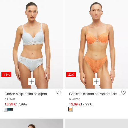
-11%
-22%
Gaćice s čipkastim detaljem
Gaćice s čipkom s uzorkom i detaljem mašne
s.Oliver
s.Oliver
15,99 €
17,99 €
13,99 €
17,99 €