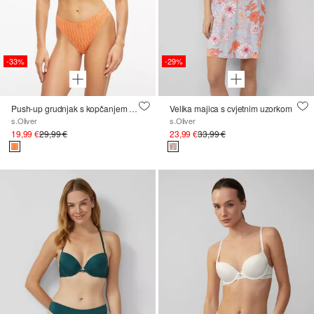
-33%
-29%
Push-up grudnjak s kopčanjem sprijeda
Velika majica s cvjetnim uzorkom
s.Oliver
s.Oliver
19,99 €
29,99 €
23,99 €
33,99 €