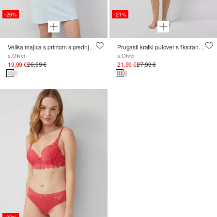
-26%
-21%
Velika majica s printom s prednje strane
Prugasti kratki pulover s fiksiranim manžetama
s.Oliver
s.Oliver
19,99 €
26,99 €
21,99 €
27,99 €