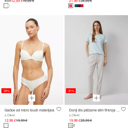
from
12,99 €
19,99 €
21,99 €
34,99 €
-35%
-31%
Gaćice od micro touch materijala
Donji dio pidžame slim fit kroja s printom po čitavoj površini
s.Oliver
s.Oliver
12,99 €
19,99 €
19,99 €
28,99 €