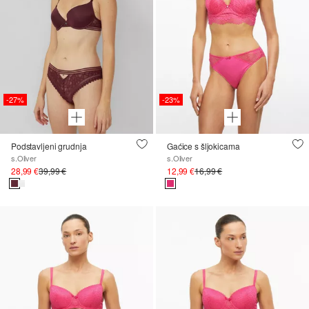
-27%
-23%
Podstavljeni grudnja
Gaćice s šljokicama
s.Oliver
s.Oliver
28,99 €
39,99 €
12,99 €
16,99 €