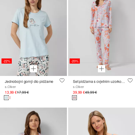
-22%
-20%
Jednobojni gornji dio pidžame
Set pidžama s cvjetnim uzorkom po cijeloj površini
s.Oliver
s.Oliver
13,99 €
17,99 €
39,99 €
49,99 €