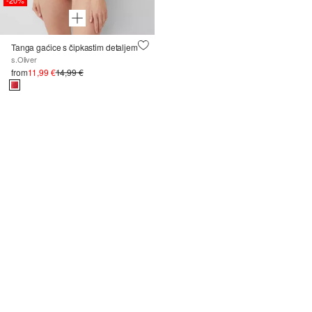
-20%
Tanga gaćice s čipkastim detaljem
s.Oliver
from
11,99 €
14,99 €