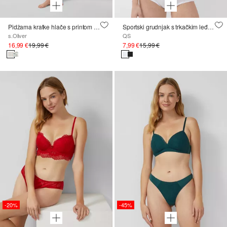
Pidžama kratke hlače s printom preko cijele površine
Sportski grudnjak s trkačkim leđima
s.Oliver
QS
16,99 €
19,99 €
7,99 €
15,99 €
-20%
-45%