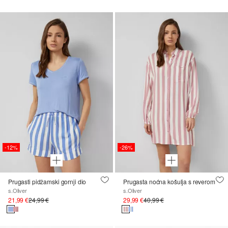
-12%
-26%
Prugasti pidžamski gornji dio
Prugasta noćna košulja s reverom
s.Oliver
s.Oliver
21,99 €
24,99 €
29,99 €
40,99 €