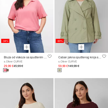
-34%
-60%
Bluza od viskoze sa spuštenim ramenima
Caban jakna opuštenog kroja sa zaobljenim rubom
s.Oliver CURVE
s.Oliver CURVE
29,99 €
45,99 €
59,99 €
149,99 €