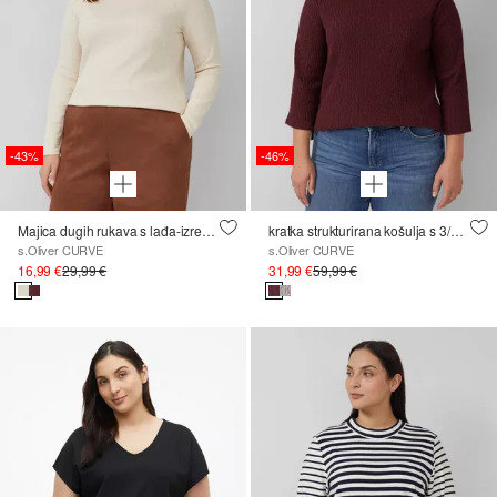
-43%
-46%
Majica dugih rukava s lađa-izrezom
kratka strukturirana košulja s 3/4 rukavima
s.Oliver CURVE
s.Oliver CURVE
16,99 €
29,99 €
31,99 €
59,99 €