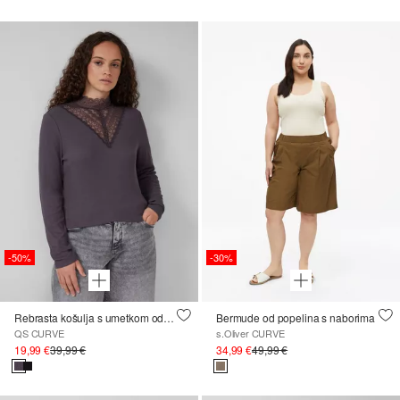
-50%
-30%
Rebrasta košulja s umetkom od čipke
Bermude od popelina s naborima
QS CURVE
s.Oliver CURVE
19,99 €
39,99 €
34,99 €
49,99 €