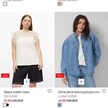
-24%
-55%
Majica kratkih rukav
Džins jakna ležernog kroja s ovratnikom
QS CURVE
s.Oliver CURVE
34,99 €
45,99 €
44,99 €
99,99 €