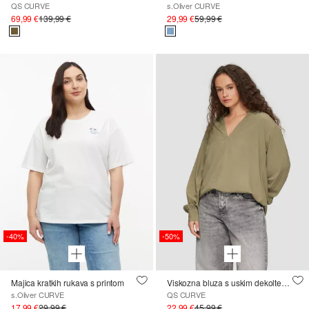
QS CURVE
s.Oliver CURVE
69,99 €
139,99 €
29,99 €
59,99 €
-40%
-50%
Majica kratkih rukava s printom
Viskozna bluza s uskim dekolteom
s.Oliver CURVE
QS CURVE
17,99 €
29,99 €
22,99 €
45,99 €