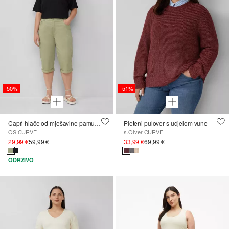
-50%
-51%
Capri hlače od mješavine pamuka i elastana
Pleteni pulover s udjelom vune
QS CURVE
s.Oliver CURVE
29,99 €
59,99 €
33,99 €
69,99 €
ODRŽIVO