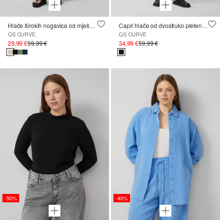
Hlače širokih nogavica od mješavine lana
Capri hlače od dvostruko pletenog žerseja
QS CURVE
QS CURVE
29,99 €
59,99 €
34,99 €
59,99 €
-50%
-40%