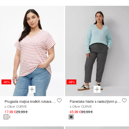
-40%
-48%
Prugasta majica kratkih rukava s V-izrezom
Flanelske hlače s rastezljivim pojasom
s.Oliver CURVE
s.Oliver CURVE
17,99 €
29,99 €
45,99 €
89,99 €