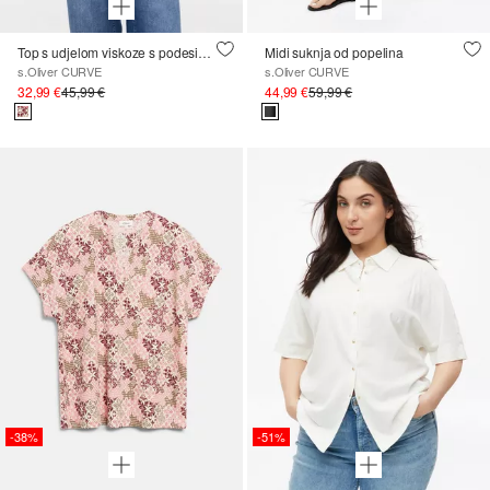
Top s udjelom viskoze s podesivim pojasom
Midi suknja od popelina
s.Oliver CURVE
s.Oliver CURVE
32,99 €
45,99 €
44,99 €
59,99 €
-38%
-51%