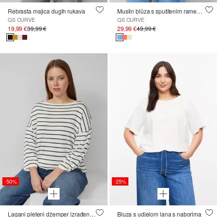
Rebrasta majica dugih rukava
Muslin blůza s spuštenim ramenima
QS CURVE
QS CURVE
19,99 €
39,99 €
29,99 €
49,99 €
-50%
-25%
Lagani pleteni džemper izrađen od mješavine viskoze
Bluza s udjelom lana s naborima