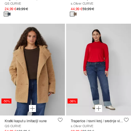
QS CURVE
s.Oliver CURVE
24,99 €
49,99 €
44,99 €
59,99 €
-50%
-36%
Kratki kaput u imitaciji vune
Traperice / ravni kroj / srednje visoki struk / ravne nogavice / podvrnute nogavice
QS CURVE
s.Oliver CURVE