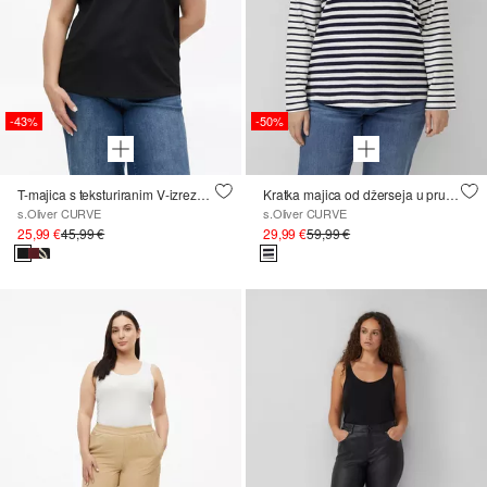
-43%
-50%
T-majica s teksturiranim V-izrezom i ležernim krojem
Kratka majica od džerseja u prugastoj mješavini
s.Oliver CURVE
s.Oliver CURVE
25,99 €
45,99 €
29,99 €
59,99 €