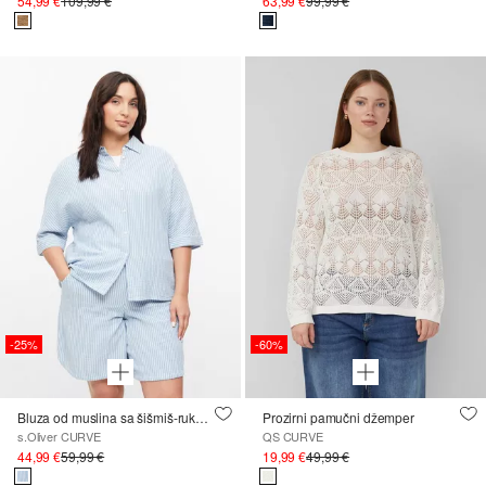
54,99 €
109,99 €
63,99 €
99,99 €
-25%
-60%
Bluza od muslina sa šišmiš-rukavima
Prozirni pamučni džemper
s.Oliver CURVE
QS CURVE
44,99 €
59,99 €
19,99 €
49,99 €