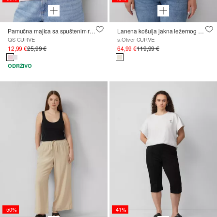
Pamučna majica sa spuštenim ramenima i printom s prednje strane
Lanena košulja jakna ležernog kroja sa širokim 3/4 rukavima
QS CURVE
s.Oliver CURVE
12,99 €
25,99 €
64,99 €
119,99 €
ODRŽIVO
-50%
-41%