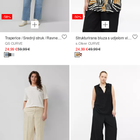
-58%
-50%
Traperice / Srednji struk / Ravne nogavice
Strukturirana bluza s udjelom viskoze i printom po čitavoj površini
QS CURVE
s.Oliver CURVE
24,99 €
59,99 €
24,99 €
49,99 €