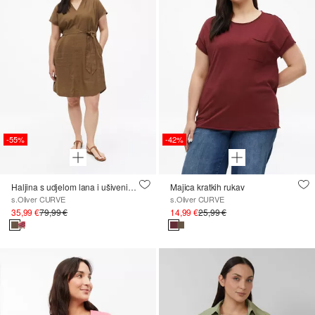
-55%
-42%
Haljina s udjelom lana i ušivenim džepovima
Majica kratkih rukav
s.Oliver CURVE
s.Oliver CURVE
35,99 €
79,99 €
14,99 €
25,99 €