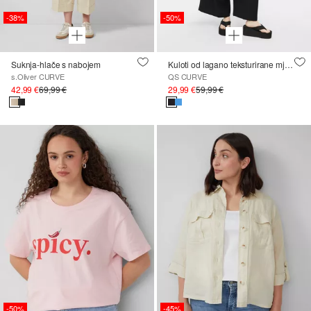
-38%
-50%
Suknja-hlače s nabojem
Kuloti od lagano teksturirane mješavine viskoze
s.Oliver CURVE
QS CURVE
42,99 €
69,99 €
29,99 €
59,99 €
-50%
-45%