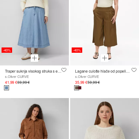
-40%
-40%
Traper suknja visokog struka s elastičnim pojasom
Lagane culotte hlače od popelina s naborima
s.Oliver CURVE
s.Oliver CURVE
41,99 €
69,99 €
35,99 €
59,99 €