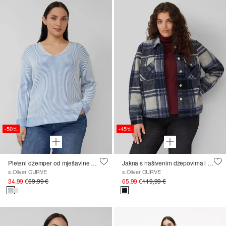
-50%
-45%
Pleteni džemper od mješavine pamuka s V-izrezom
Jakna s našivenim džepovima i metalnim gumbima
s.Oliver CURVE
s.Oliver CURVE
34,99 €
69,99 €
65,99 €
119,99 €