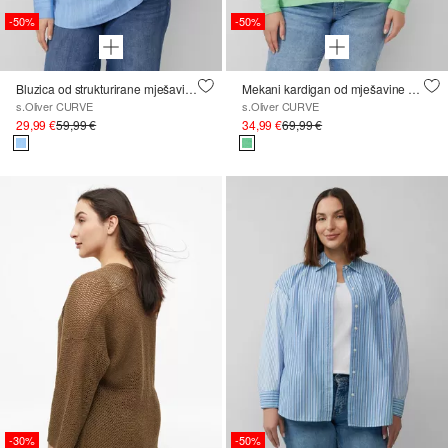
-50%
-50%
Bluzica od strukturirane mješavine viskoze u ležernom kroju
Mekani kardigan od mješavine pamuka
s.Oliver CURVE
s.Oliver CURVE
29,99 €
59,99 €
34,99 €
69,99 €
-30%
-50%