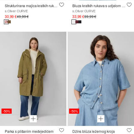
Strukturirana majica kratkih rukava
Bluza kratkih rukava s udjelom mekanog lana
s.Oliver CURVE
s.Oliver CURVE
30,99 €
49,99 €
33,99 €
69,99 €
-50%
-50%
Parka s plišanim medvjedićem
Džins blůza ležernog kroja