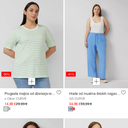
-50%
-41%
Prugasta majica od džerseja regularnog kroja s vezom srca
Hlače od muslina širokih nogavica
s.Oliver CURVE
QS CURVE
14,99 €
29,99 €
34,99 €
59,99 €