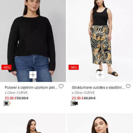
-58%
-43%
Strukturirane culottes s elastičnim pojasom
Pulover s cvjetnim uzorkom pletiva
s.Oliver CURVE
s.Oliver CURVE
20,99 €
49,99 €
33,99 €
59,99 €