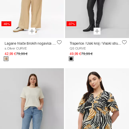
-46%
-37%
Lagane hlače širokih nogavica s elastičnim pojasom
Traperice / Uski kroj / Visoki struk / Uske nogavice / Premaz
s.Oliver CURVE
QS CURVE
42,99 €
79,99 €
49,99 €
79,99 €