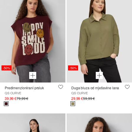
-50%
-50%
Predimenzionirani prsluk
Duga bluza od mješavine lana
QS CURVE
QS CURVE
39,99 €
79,99 €
29,99 €
59,99 €