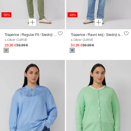
-50%
-43%
Traperice / Regular Fit / Srednji struk / Uske nogavice
Traperice / Ravni kroj / Srednji struk / Ravne nogavice
s.Oliver CURVE
s.Oliver CURVE
29,99 €
59,99 €
50,99 €
89,99 €