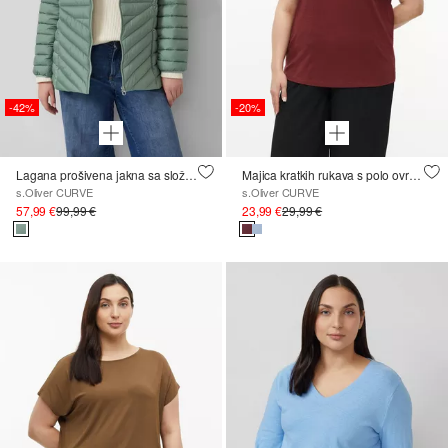
-42%
-20%
Lagana prošivena jakna sa složivim dizajnom
Majica kratkih rukava s polo ovratnikom i spuštenim ramenima
s.Oliver CURVE
s.Oliver CURVE
57,99 €
99,99 €
23,99 €
29,99 €