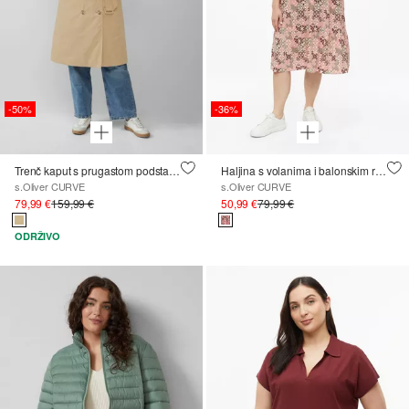
-50%
-36%
Trenč kaput s prugastom podstavom
Haljina s volanima i balonskim rukavima
s.Oliver CURVE
s.Oliver CURVE
79,99 €
159,99 €
50,99 €
79,99 €
ODRŽIVO