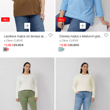
-46%
-56%
Lepršava majica od žerseja sa spuštenim ramenima
Džersej majica s teksturom glatke pređe i zaobljenim rubom
s.Oliver CURVE
s.Oliver CURVE
13,99 €
25,99 €
19,99 €
45,99 €