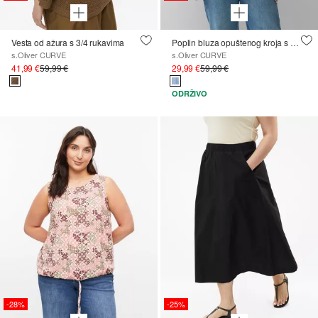
Vesta od ažura s 3/4 rukavima
Poplin bluza opuštenog kroja s miješanim prugama
s.Oliver CURVE
s.Oliver CURVE
41,99 €
59,99 €
29,99 €
59,99 €
ODRŽIVO
-28%
-25%