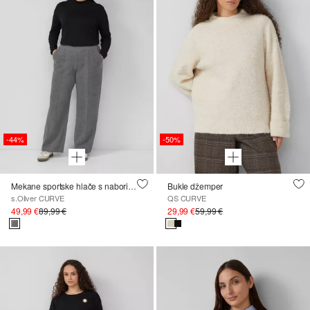
-44%
-50%
Mekane sportske hlače s naborima
Bukle džemper
s.Oliver CURVE
QS CURVE
49,99 €
89,99 €
29,99 €
59,99 €