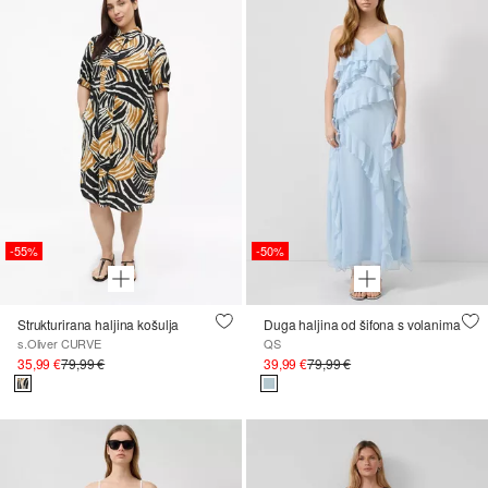
-55%
-50%
Strukturirana haljina košulja
Duga haljina od šifona s volanima
s.Oliver CURVE
QS
35,99 €
79,99 €
39,99 €
79,99 €