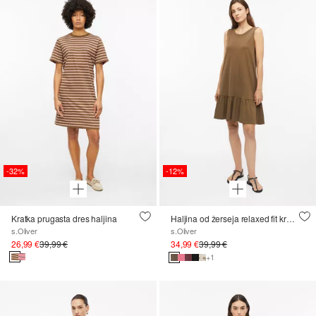
-32%
-12%
Kratka prugasta dres haljina
Haljina od žerseja relaxed fit kroja s detaljem na leđima
s.Oliver
s.Oliver
26,99 €
39,99 €
34,99 €
39,99 €
+1