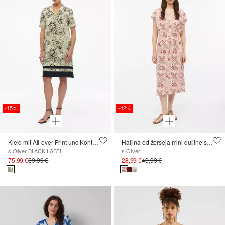
-15%
-42%
Kleid mit All-over-Print und Kontrast-Detail
Haljina od žerseja mini duljine s vezicom
s.Oliver BLACK LABEL
s.Oliver
75,99 €
89,99 €
28,99 €
49,99 €