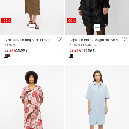
-33%
-50%
Strukturirana haljina s udjelom viskoze relaxed fit kroja
Čipkasta haljina dugih rukava sa svjetlucavim koncem
s.Oliver
s.Oliver BLACK LABEL
39,99 €
59,99 €
69,99 €
139,99 €