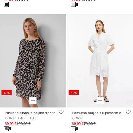
-46%
-12%
Plisirana šifonska haljina s printom preko cijele površine i viskoznom podstavom
Pamučna haljina s rupičastim vezom i balon rukavima
s.Oliver BLACK LABEL
s.Oliver
69,99 €
129,99 €
69,99 €
79,99 €