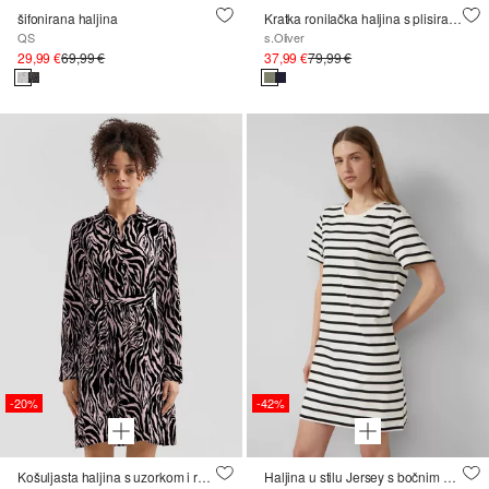
šifonirana haljina
Kratka ronilačka haljina s plisiranim detaljem na rukavu
QS
s.Oliver
29,99 €
69,99 €
37,99 €
79,99 €
-20%
-42%
Košuljasta haljina s uzorkom i remenom za vezanje
Haljina u stilu Jersey s bočnim prorezima