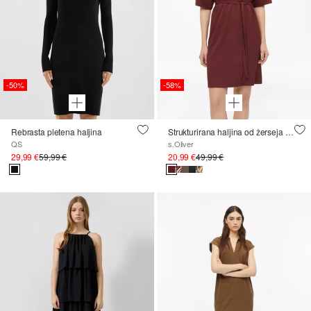
-50%
-58%
Rebrasta pletena haljina
Strukturirana haljina od žerseja s remenom i gumbima
QS
s.Oliver
29,99 €
59,99 €
20,99 €
49,99 €