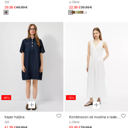
QS
s.Oliver
39,99 €
49,99 €
22,99 €
39,99 €
+3
-40%
-12%
traper haljina
Kombinezon od muslina s rastezljivim pojasom
QS
s.Oliver
41,99 €
69,99 €
69,99 €
79,99 €