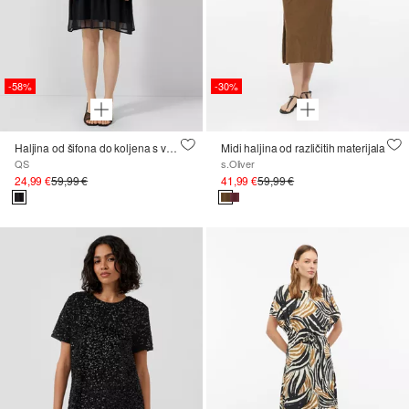
-58%
-30%
Haljina od šifona do koljena s volanima
Midi haljina od različitih materijala
QS
s.Oliver
24,99 €
59,99 €
41,99 €
59,99 €