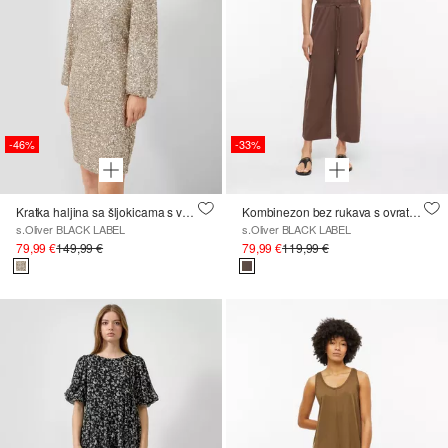
-46%
-33%
Kratka haljina sa šljokicama s vezicom na rukavu
Kombinezon bez rukava s ovratnikom s volanom
s.Oliver BLACK LABEL
s.Oliver BLACK LABEL
79,99 €
149,99 €
79,99 €
119,99 €