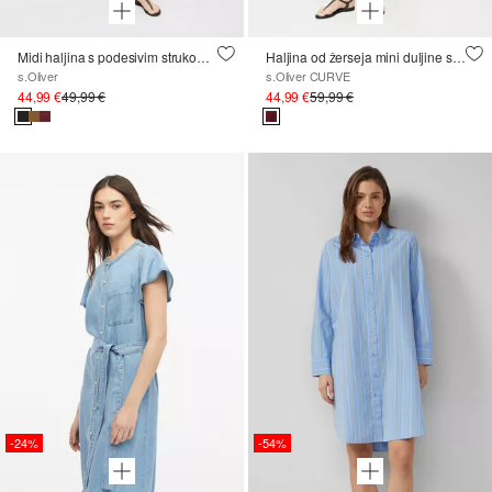
Midi haljina s podesivim strukom i bočnim džepovima
Haljina od žerseja mini duljine s vezicom
s.Oliver
s.Oliver CURVE
44,99 €
49,99 €
44,99 €
59,99 €
-24%
-54%