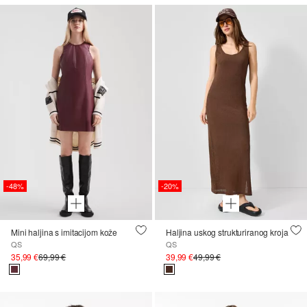
-48%
-20%
Mini haljina s imitacijom kože
Haljina uskog strukturiranog kroja
QS
QS
35,99 €
69,99 €
39,99 €
49,99 €