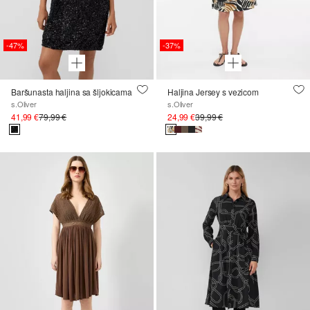
-47%
-37%
Baršunasta haljina sa šljokicama
Haljina Jersey s vezicom
s.Oliver
s.Oliver
41,99 €
79,99 €
24,99 €
39,99 €