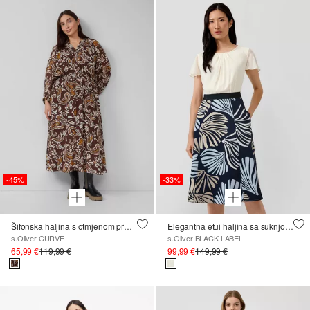
-45%
-33%
Šifonska haljina s otmjenom pređom, opuštenog kroja
Elegantna etui haljina sa suknjom od popelina
s.Oliver CURVE
s.Oliver BLACK LABEL
65,99 €
119,99 €
99,99 €
149,99 €