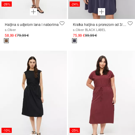
-26%
-24%
Haljina s udjelom lana i naborima
Kratka haljina s prorezom od 3/4 rukava i volanima na suknji
s.Oliver
s.Oliver BLACK LABEL
58,99 €
79,99 €
75,99 €
99,99 €
-10%
-25%