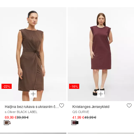
-22%
-16%
Haljina bez rukava s ukrasnim čvorom
Knielanges Jerseykleid
s.Oliver BLACK LABEL
QS CURVE
69,99 €
89,99 €
41,99 €
49,99 €