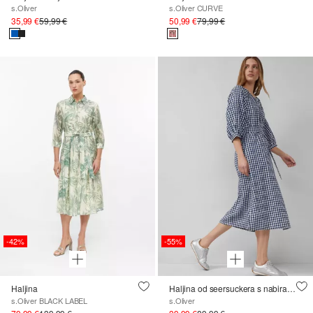
s.Oliver
s.Oliver CURVE
35,99 €
59,99 €
50,99 €
79,99 €
-42%
-55%
Haljina
Haljina od seersuckera s nabiranjem i pojasom
s.Oliver BLACK LABEL
s.Oliver