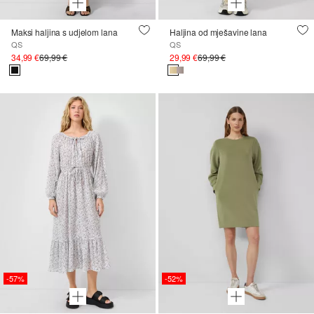
Maksi haljina s udjelom lana
Haljina od mješavine lana
QS
QS
34,99 €
69,99 €
29,99 €
69,99 €
-57%
-52%