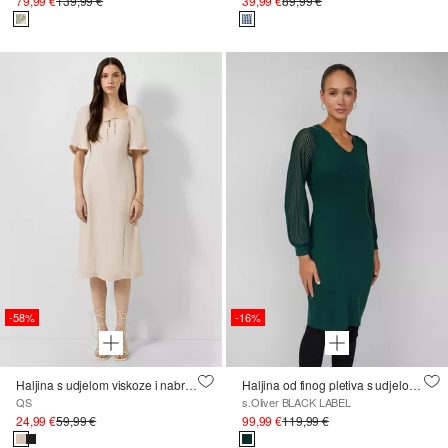
79,99 €
139,99 €
39,99 €
89,99 €
-58%
-16%
Haljina s udjelom viskoze i nabranim detaljem
Haljina od finog pletiva s udjelom viskoze i poluprozirnim rukavima
QS
s.Oliver BLACK LABEL
24,99 €
59,99 €
99,99 €
119,99 €