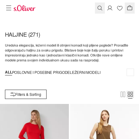
HALJINE
(271)
Uredska elegancija, ležerni modeli ili otmjeni komadi koji plijene poglede? Pronađite
odgovarajuću haljinu za svaku prigodu. Blistave boje koje šalju poruku i printovi
impresioniraju jednako kao i jednostavni klasični komadi. Otkrijte nove omiljene
modele prema svojem individualnom ukusu sada na rasprodaji.
ALL
POSLOVNE I POSEBNE PRIGODE
LEŽERNI MODELI
Filters & Sorting