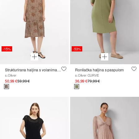
-15%
-53%
Strukturirana haljina s volanima s udjelom viskoze
Ronilačka haljina s paspulom
s.Oliver
s.Oliver CURVE
50,99 €
59,99 €
36,99 €
79,99 €