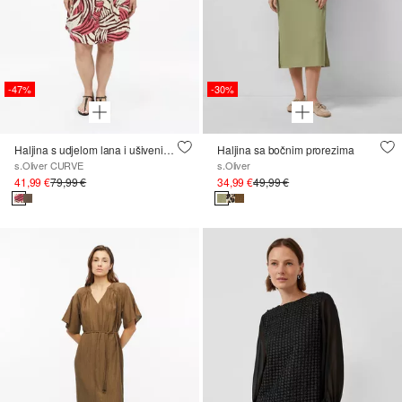
-47%
-30%
Haljina s udjelom lana i ušivenim džepovima
Haljina sa bočnim prorezima
s.Oliver CURVE
s.Oliver
41,99 €
79,99 €
34,99 €
49,99 €