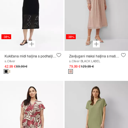
-38%
-38%
Kukičana midi haljina s podhaljinom
Zavijugani maksi haljina s mašnom i metalik završnom obradom
s.Oliver
s.Oliver BLACK LABEL
42,99 €
69,99 €
79,99 €
129,99 €