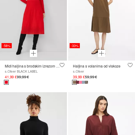
-58%
-33%
Midi haljina s brodskim izrezom i plisiranim pletivom
Haljina s volanima od viskoze
s.Oliver BLACK LABEL
s.Oliver
41,99 €
99,99 €
39,99 €
59,99 €