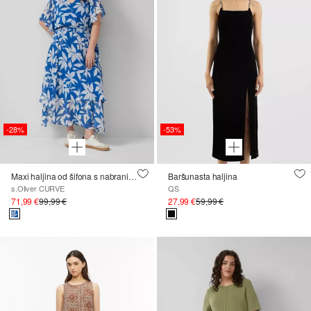
-28%
-53%
Maxi haljina od šifona s nabranim strukom
Baršunasta haljina
s.Oliver CURVE
QS
71,99 €
99,99 €
27,99 €
59,99 €