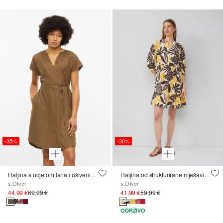
-35%
-30%
Haljina s udjelom lana i ušivenim džepovima
Haljina od strukturirane mješavine viskoze s proreznim džepovima
s.Oliver
s.Oliver
44,99 €
69,99 €
41,99 €
59,99 €
ODRŽIVO