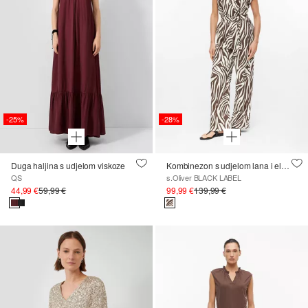
-25%
-28%
Duga haljina s udjelom viskoze
Kombinezon s udjelom lana i elastičnim pojasom
QS
s.Oliver BLACK LABEL
44,99 €
59,99 €
99,99 €
139,99 €