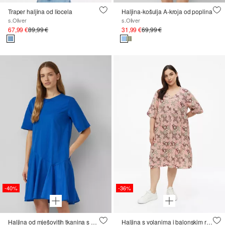
Traper haljina od liocela
Haljina-košulja A-kroja od poplina
s.Oliver
s.Oliver
67,99 €
89,99 €
31,99 €
69,99 €
-40%
-36%
Haljina od mješovitih tkanina s asimetričnim šavom
Haljina s volanima i balonskim rukavima