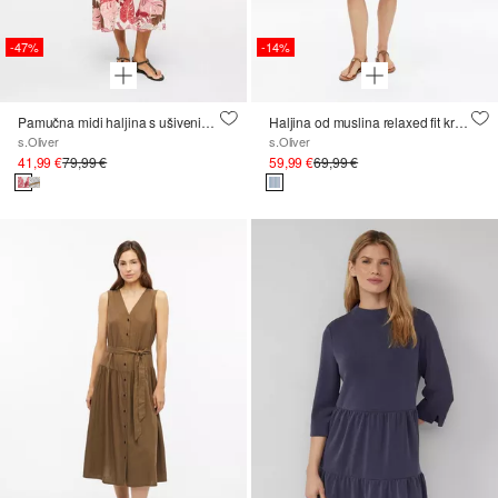
-47%
-14%
Pamučna midi haljina s ušivenim džepovima
Haljina od muslina relaxed fit kroja sa šišmiš-rukavima
s.Oliver
s.Oliver
41,99 €
79,99 €
59,99 €
69,99 €