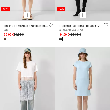
-33%
-34%
Haljina od viskoze s kukičanom čipkom
Haljina s naborima i pojasom za vezanje
QS
s.Oliver BLACK LABEL
39,99 €
59,99 €
84,99 €
129,99 €