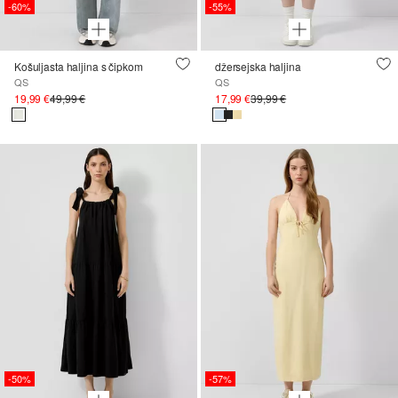
-60%
-55%
Košuljasta haljina s čipkom
džersejska haljina
QS
QS
19,99 €
49,99 €
17,99 €
39,99 €
-50%
-57%