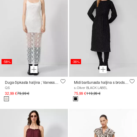
-58%
-36%
Duga čipkasta haljina ; Vanessa Mai
Midi baršunasta haljina s brodskim izrezom
QS
s.Oliver BLACK LABEL
32,99 €
79,99 €
75,99 €
119,99 €