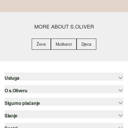
MORE ABOUT S.OLIVER
Žene
Muškarci
Djeca
Usluga
O s.Oliveru
Pomoć i česta pitanja
Savjetovanje o veličinama
Sigurno plaćanje
Newsletter
Povrat
s.Oliver Group
Slanje
Kreditna kartica
Odjeća
Posao
PayPal
Hrvatska pošta