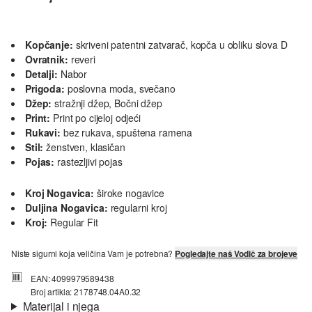
Kopčanje:
skriveni patentni zatvarač, kopča u obliku slova D
Ovratnik:
reveri
Detalji:
Nabor
Prigoda:
poslovna moda, svečano
Džep:
stražnji džep, Bočni džep
Print:
Print po cijeloj odjeći
Rukavi:
bez rukava, spuštena ramena
Stil:
ženstven, klasičan
Pojas:
rastezljivi pojas
Kroj Nogavica:
široke nogavice
Duljina Nogavica:
regularni kroj
Kroj:
Regular Fit
Niste sigurni koja veličina Vam je potrebna?
Pogledajte naš Vodič za brojeve
EAN: 4099979589438
Broj artikla: 2178748.04A0.32
Materijal i njega