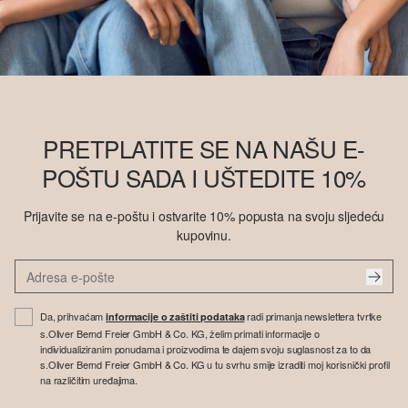
PRETPLATITE SE NA NAŠU E-
POŠTU SADA I UŠTEDITE 10%
Prijavite se na e-poštu i ostvarite 10% popusta na svoju sljedeću
kupovinu.
Da, prihvaćam
radi primanja newslettera tvrtke
informacije o zaštiti podataka
s.Oliver Bernd Freier GmbH & Co. KG, želim primati informacije o
individualiziranim ponudama i proizvodima te dajem svoju suglasnost za to da
s.Oliver Bernd Freier GmbH & Co. KG u tu svrhu smije izraditi moj korisnički profil
na različitim uređajima.