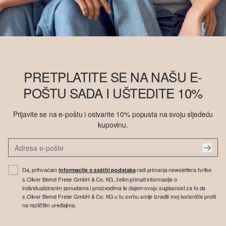
PRETPLATITE SE NA NAŠU E-
POŠTU SADA I UŠTEDITE 10%
Prijavite se na e-poštu i ostvarite 10% popusta na svoju sljedeću
kupovinu.
Da, prihvaćam
radi primanja newslettera tvrtke
informacije o zaštiti podataka
s.Oliver Bernd Freier GmbH & Co. KG, želim primati informacije o
individualiziranim ponudama i proizvodima te dajem svoju suglasnost za to da
s.Oliver Bernd Freier GmbH & Co. KG u tu svrhu smije izraditi moj korisnički profil
na različitim uređajima.