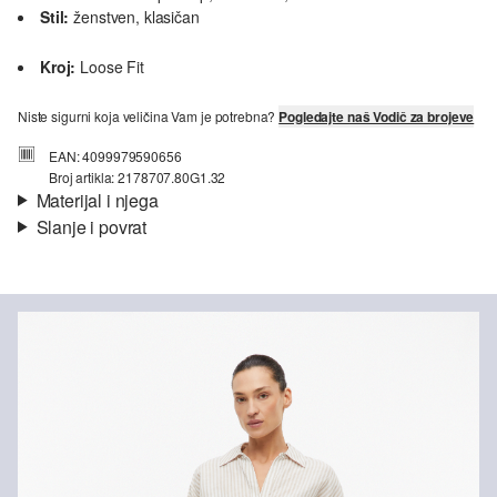
Stil:
ženstven, klasičan
Kroj:
Loose Fit
Niste sigurni koja veličina Vam je potrebna?
Pogledajte naš Vodič za brojeve
EAN: 4099979590656
Broj artikla: 2178707.80G1.32
Materijal i njega
Slanje i povrat
Materijal:
mješavina lana
Informacije o dostavi
Vaša će narudžba biti poslana u roku od 4-8 radna dana putem
Hrvatska pošta-a. Standardna dostava košta 4,95 €.
Nije prikladno za izbjeljivanje sredstvom na bazi klora
Nije prikladno za sušilicu
Povrat
Nježno pranje 30°