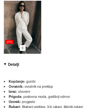
-27%
Detalji
Kopčanje:
gumbi
Ovratnik:
ovratnik na preklop
Izrez:
otvoreni
Prigoda:
poslovna moda, godišnji odmor
Uzorak:
prugasto
Rukavi:
fiksirani preklop, 3/4 rukavi, šišmiš-rukavi