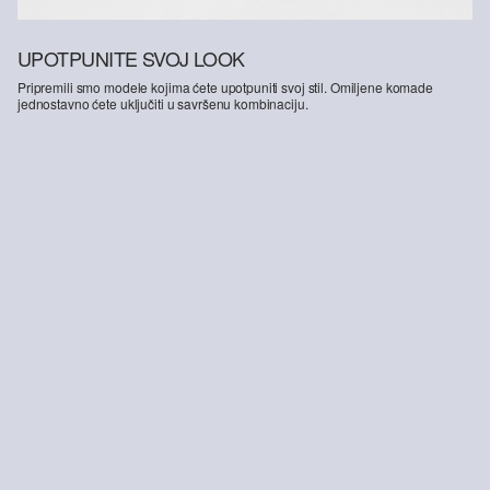
UPOTPUNITE SVOJ LOOK
Pripremili smo modele kojima ćete upotpuniti svoj stil. Omiljene komade
jednostavno ćete uključiti u savršenu kombinaciju.
-27%
Traperice do gležnja / relaxed fit kroj / visok struk / bačvaste nogavice
64,99 €
89,99 €