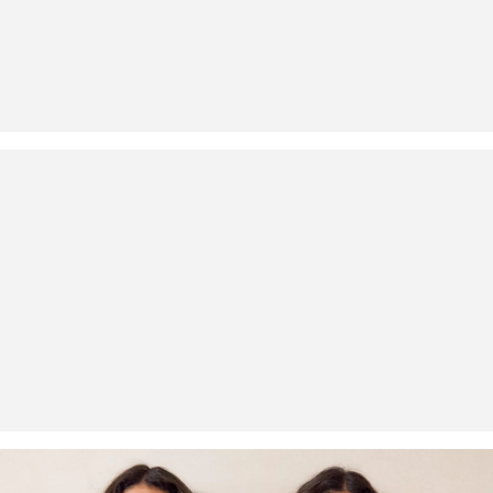
Ne glačati vrućim glačalom
Povrat
Nije prikladno za kemijsko čišćenje
Normalno pranje 40°
Svoje artikle nam možete besplatno vratiti u roku od 14 dana.