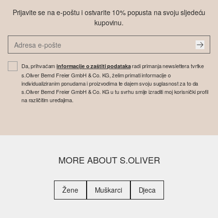
Prijavite se na e-poštu i ostvarite 10% popusta na svoju sljedeću
kupovinu.
Da, prihvaćam
radi primanja newslettera tvrtke
informacije o zaštiti podataka
s.Oliver Bernd Freier GmbH & Co. KG, želim primati informacije o
individualiziranim ponudama i proizvodima te dajem svoju suglasnost za to da
s.Oliver Bernd Freier GmbH & Co. KG u tu svrhu smije izraditi moj korisnički profil
na različitim uređajima.
MORE ABOUT S.OLIVER
Žene
Muškarci
Djeca