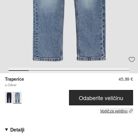
Traperice
45,99 €
s.Oliver
Odaberite veličinu
Vodič za veličinu
Detalji