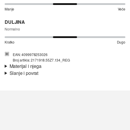
Manje
Veće
DULJINA
Normalno
Kratko
Dugo
EAN: 4099978253026
Broj artikla: 2171918.55Z7.134_REG
Materijal i njega
Slanje i povrat
Materijal:
Traper, rastezljivi pamuk
Informacije o dostavi
Vaša će narudžba biti poslana u roku od 4-8 radna dana putem
Hrvatska pošta-a. Standardna dostava košta 4,95 €.
Nije prikladno za izbjeljivanje sredstvom na bazi klora
Nije prikladno za sušilicu