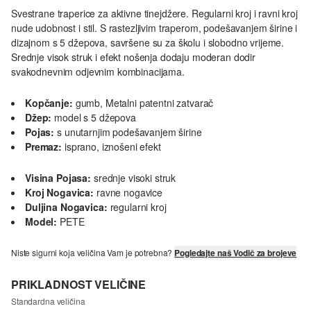
Svestrane traperice za aktivne tinejdžere. Regularni kroj i ravni kroj
nude udobnost i stil. S rastezljivim traperom, podešavanjem širine i
dizajnom s 5 džepova, savršene su za školu i slobodno vrijeme.
Srednje visok struk i efekt nošenja dodaju moderan dodir
svakodnevnim odjevnim kombinacijama.
Kopčanje:
gumb, Metalni patentni zatvarač
Džep:
model s 5 džepova
Pojas:
s unutarnjim podešavanjem širine
Premaz:
isprano, iznošeni efekt
Visina Pojasa:
srednje visoki struk
Kroj Nogavica:
ravne nogavice
Duljina Nogavica:
regularni kroj
Model:
PETE
Niste sigurni koja veličina Vam je potrebna?
Pogledajte naš Vodič za brojeve
PRIKLADNOST VELIČINE
Standardna veličina