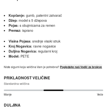
Kopčanje:
gumb, patentni zatvarač
Džep:
model s 5 džepova
Pojas:
s obujmicama za remen
Premaz:
isprano
Visina Pojasa:
srednje visoki struk
Kroj Nogavica:
ravne nogavice
Duljina Nogavica:
regularni kroj
Model:
PETE
Niste sigurni koja veličina Vam je potrebna?
Pogledajte naš Vodič za brojeve
PRIKLADNOST VELIČINE
Standardna veličina
Manje
Veće
DULJINA