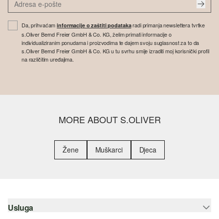
Da, prihvaćam
radi primanja newslettera tvrtke
informacije o zaštiti podataka
s.Oliver Bernd Freier GmbH & Co. KG, želim primati informacije o
individualiziranim ponudama i proizvodima te dajem svoju suglasnost za to da
s.Oliver Bernd Freier GmbH & Co. KG u tu svrhu smije izraditi moj korisnički profil
na različitim uređajima.
MORE ABOUT S.OLIVER
Žene
Muškarci
Djeca
Usluga