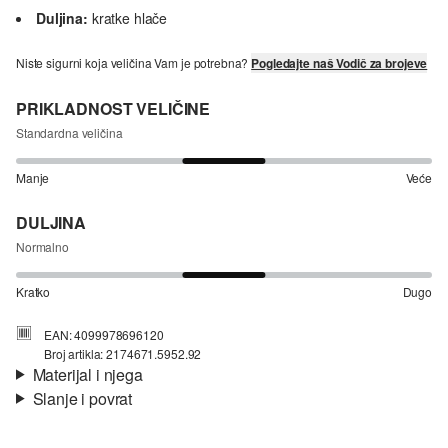
Duljina:
kratke hlače
Niste sigurni koja veličina Vam je potrebna?
Pogledajte naš Vodič za brojeve
PRIKLADNOST VELIČINE
Standardna veličina
Manje
Veće
DULJINA
Normalno
Kratko
Dugo
EAN: 4099978696120
Broj artikla: 2174671.5952.92
Materijal i njega
Slanje i povrat
Materijal:
interlok
Informacije o dostavi
Materijal:
mješavina viskoze