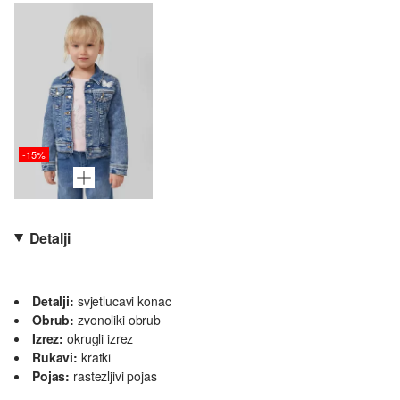
-15%
Detalji
Detalji:
svjetlucavi konac
Obrub:
zvonoliki obrub
Izrez:
okrugli izrez
Rukavi:
kratki
Pojas:
rastezljivi pojas