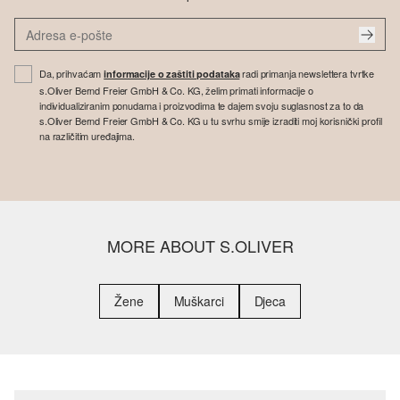
Da, prihvaćam
radi primanja newslettera tvrtke
informacije o zaštiti podataka
s.Oliver Bernd Freier GmbH & Co. KG, želim primati informacije o
individualiziranim ponudama i proizvodima te dajem svoju suglasnost za to da
s.Oliver Bernd Freier GmbH & Co. KG u tu svrhu smije izraditi moj korisnički profil
na različitim uređajima.
MORE ABOUT S.OLIVER
Žene
Muškarci
Djeca