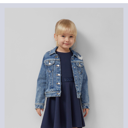
Vaša će narudžba biti poslana u roku od 4-8 radna dana putem
Hrvatska pošta-a. Standardna dostava košta 4,95 €.
Nije prikladno za izbjeljivanje sredstvom na bazi klora
Nije prikladno za sušilicu
Nježno pranje 30°
Povrat
Ne glačati vrućim glačalom
Nije prikladno za kemijsko čišćenje
Svoje artikle nam možete besplatno vratiti u roku od 14 dana.