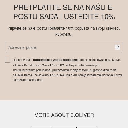
PRETPLATITE SE NA NAŠU E-
POŠTU SADA I UŠTEDITE 10%
Prijavite se na e-poštu i ostvarite 10% popusta na svoju sljedeću
kupovinu.
Da, prihvaćam
radi primanja newslettera tvrtke
informacije o zaštiti podataka
s.Oliver Bernd Freier GmbH & Co. KG, želim primati informacije o
individualiziranim ponudama i proizvodima te dajem svoju suglasnost za to da
s.Oliver Bernd Freier GmbH & Co. KG u tu svrhu smije izraditi moj korisnički profil
na različitim uređajima.
MORE ABOUT S.OLIVER