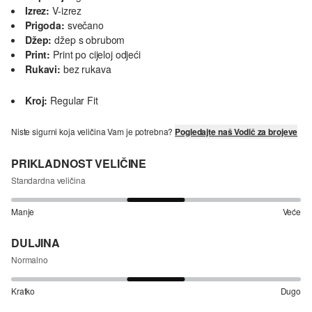
Izrez:
V-izrez
Prigoda:
svečano
Džep:
džep s obrubom
Print:
Print po cijeloj odjeći
Rukavi:
bez rukava
Kroj:
Regular Fit
Niste sigurni koja veličina Vam je potrebna?
Pogledajte naš Vodič za brojeve
PRIKLADNOST VELIČINE
Standardna veličina
Manje
Veće
DULJINA
Normalno
Kratko
Dugo