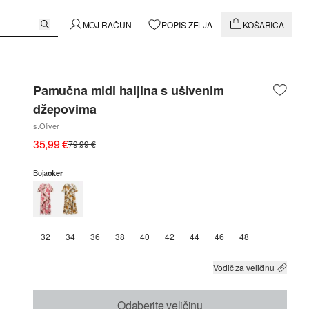
MOJ RAČUN
POPIS ŽELJA
KOŠARICA
Pamučna midi haljina s ušivenim
džepovima
s.Oliver
35,99 €
79,99 €
Boja
oker
32
34
36
38
40
42
44
46
48
Vodič za veličinu
Odaberite veličinu