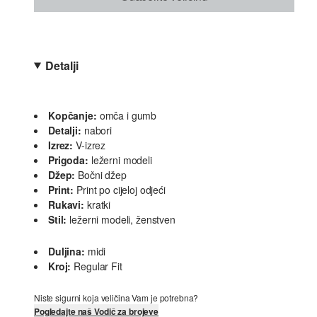
Detalji
Kopčanje:
omča i gumb
Detalji:
nabori
Izrez:
V-izrez
Prigoda:
ležerni modeli
Džep:
Bočni džep
Print:
Print po cijeloj odjeći
Rukavi:
kratki
Stil:
ležerni modeli, ženstven
Duljina:
midi
Kroj:
Regular Fit
Niste sigurni koja veličina Vam je potrebna?
Pogledajte naš Vodič za brojeve