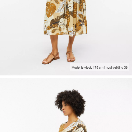
Model je visok 175 cm i nosi veličinu 36