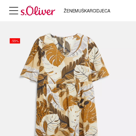
ŽENE
MUŠKARCI
DJECA
-55%