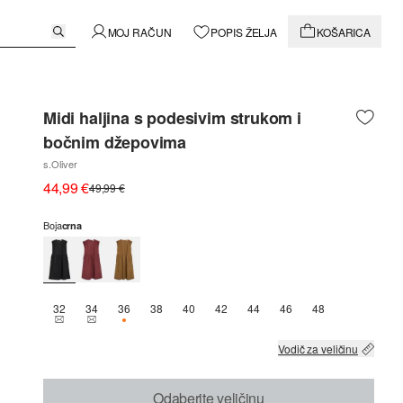
MOJ RAČUN
POPIS ŽELJA
KOŠARICA
Midi haljina s podesivim strukom i
bočnim džepovima
s.Oliver
44,99 €
49,99 €
Boja
crna
32
34
36
38
40
42
44
46
48
THIS SIZE IS CURRENTLY OUT OF STOCK
THIS SIZE IS CURRENTLY OUT OF STOCK
DOSTUPNO SAMO 2
Vodič za veličinu
Odaberite veličinu