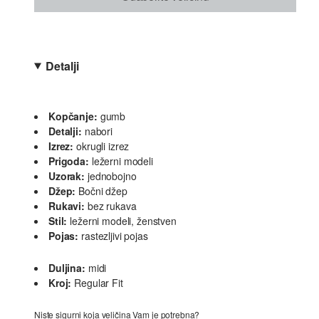
Detalji
Kopčanje:
gumb
Detalji:
nabori
Izrez:
okrugli izrez
Prigoda:
ležerni modeli
Uzorak:
jednobojno
Džep:
Bočni džep
Rukavi:
bez rukava
Stil:
ležerni modeli, ženstven
Pojas:
rastezljivi pojas
Duljina:
midi
Kroj:
Regular Fit
Niste sigurni koja veličina Vam je potrebna?