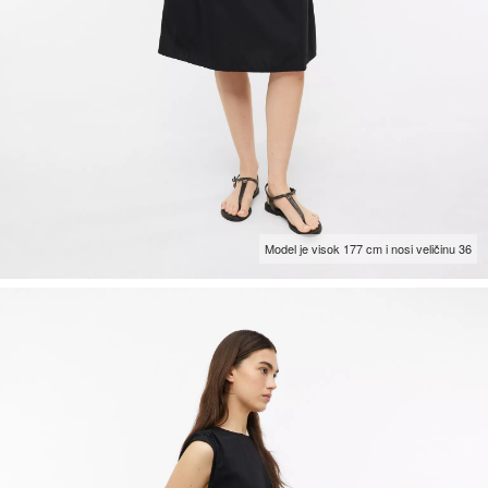
Model je visok 177 cm i nosi veličinu 36