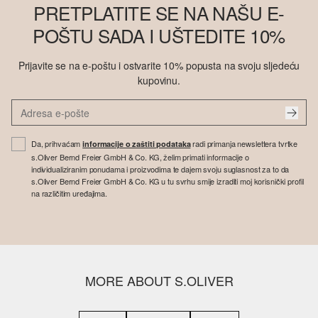
PRETPLATITE SE NA NAŠU E-
POŠTU SADA I UŠTEDITE 10%
Prijavite se na e-poštu i ostvarite 10% popusta na svoju sljedeću
kupovinu.
Da, prihvaćam
radi primanja newslettera tvrtke
informacije o zaštiti podataka
s.Oliver Bernd Freier GmbH & Co. KG, želim primati informacije o
individualiziranim ponudama i proizvodima te dajem svoju suglasnost za to da
s.Oliver Bernd Freier GmbH & Co. KG u tu svrhu smije izraditi moj korisnički profil
na različitim uređajima.
MORE ABOUT S.OLIVER