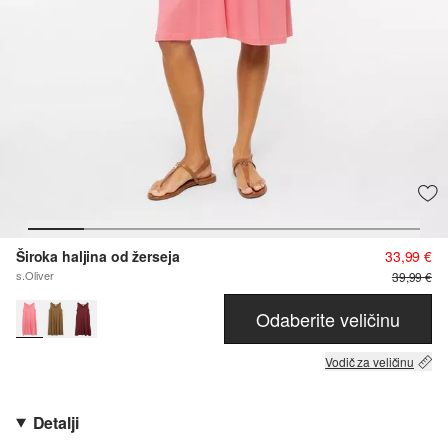
Široka haljina od žerseja
33,99 €
s.Oliver
39,99 €
Odaberite veličinu
Vodič za veličinu
Detalji