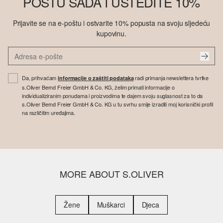
POŠTU SADA I UŠTEDITE 10%
Prijavite se na e-poštu i ostvarite 10% popusta na svoju sljedeću
kupovinu.
Da, prihvaćam
radi primanja newslettera tvrtke
informacije o zaštiti podataka
s.Oliver Bernd Freier GmbH & Co. KG, želim primati informacije o
individualiziranim ponudama i proizvodima te dajem svoju suglasnost za to da
s.Oliver Bernd Freier GmbH & Co. KG u tu svrhu smije izraditi moj korisnički profil
na različitim uređajima.
MORE ABOUT S.OLIVER
Žene
Muškarci
Djeca