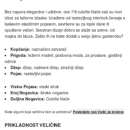
Bez napora elegantne i udobne, ove 7/8 culotte hlače vaš su novi
izbor za ležerne izlaske. Izrađene od rastezljivog interlock žerseja s
laskavim elastičnim pojasom, savršene su za tople dane ili
opuštene večeri. Svestran dizajn dobro se slaže sa svime, od
majica do bluza. Zašto ih ne biste dodali u svoju ljetnu garderobu?
Kopčanje:
naznačeni zatvarač
Prigoda:
ležerni modeli, poslovna moda, za proslave, godišnji
odmor
Džep:
džep, našiveni džep, stražnji džep
Pojas:
rastezljivi pojas
Visina Pojasa:
visoki struk
Kroj Nogavica:
široke nogavice
Duljina Nogavica:
Culotte hlače
Niste sigurni koja veličina Vam je potrebna?
Pogledajte naš Vodič za brojeve
PRIKLADNOST VELIČINE