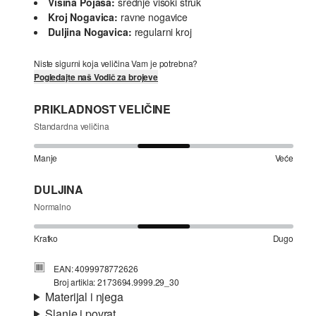
Visina Pojasa:
srednje visoki struk
Kroj Nogavica:
ravne nogavice
Duljina Nogavica:
regularni kroj
Niste sigurni koja veličina Vam je potrebna?
Pogledajte naš Vodič za brojeve
PRIKLADNOST VELIČINE
Standardna veličina
Manje
Veće
DULJINA
Normalno
Kratko
Dugo
EAN: 4099978772626
Broj artikla: 2173694.9999.29_30
Materijal i njega
Slanje i povrat