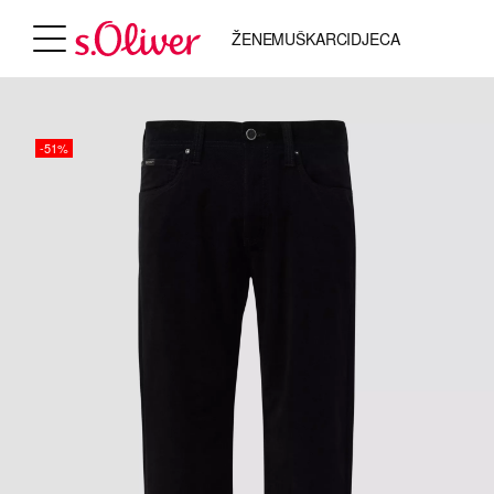
ŽENE
MUŠKARCI
DJECA
-51%