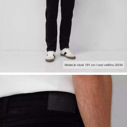
Model je visok 191 cm i nosi veličinu 33/34