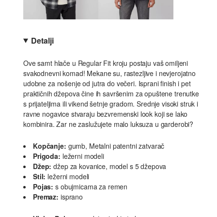
Detalji
Ove samt hlače u Regular Fit kroju postaju vaš omiljeni
svakodnevni komad! Mekane su, rastezljive i nevjerojatno
udobne za nošenje od jutra do večeri. Isprani finish i pet
praktičnih džepova čine ih savršenim za opuštene trenutke
s prijateljima ili vikend šetnje gradom. Srednje visoki struk i
ravne nogavice stvaraju bezvremenski look koji se lako
kombinira. Zar ne zaslužujete malo luksuza u garderobi?
Kopčanje:
gumb, Metalni patentni zatvarač
Prigoda:
ležerni modeli
Džep:
džep za kovanice, model s 5 džepova
Stil:
ležerni modeli
Pojas:
s obujmicama za remen
Premaz:
isprano