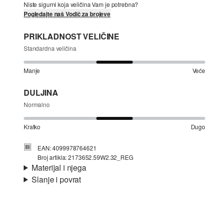
Niste sigurni koja veličina Vam je potrebna?
Pogledajte naš Vodič za brojeve
PRIKLADNOST VELIČINE
Standardna veličina
Manje
Veće
DULJINA
Normalno
Kratko
Dugo
EAN: 4099978764621
Broj artikla: 2173652.59W2.32_REG
Materijal i njega
Slanje i povrat
Materijal:
interlok, riblja kost
Informacije o dostavi
Svojstvo:
rastezljivo
Materijal:
mješavina viskoze