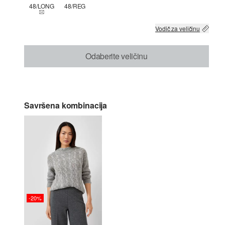
48/LONG
48/REG
THIS SIZE IS CURRENTLY OUT OF STOCK
Vodič za veličinu
Odaberite veličinu
Savršena kombinacija
-20%