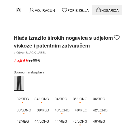
MOJ RAČUN
POPIS ŽELJA
KOŠARICA
Hlača izrazito širokih nogavica s udjelom
viskoze i patentnim zatvaračem
s.Oliver BLACK LABEL
75,99 €
99,99 €
Boja
mornarska plava
32/REG
34/LONG
34/REG
36/LONG
36/REG
DOSTUPNO SAMO 3
DOSTUPNO SAMO 2
DOSTUPNO SAMO 2
38/LONG
38/REG
40/LONG
40/REG
42/LONG
DOSTUPNO SAMO 1
DOSTUPNO SAMO 2
DOSTUPNO SAMO
42/REG
44/LONG
44/REG
46/LONG
46/REG
DOSTUPNO SAMO 1