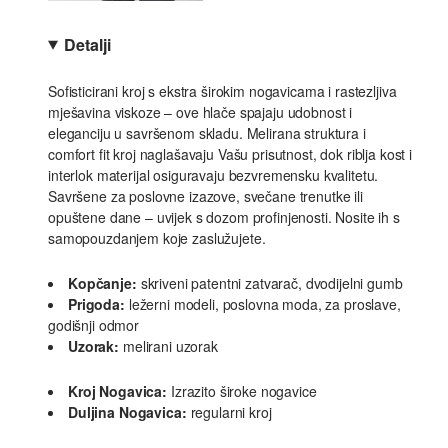
Detalji
Sofisticirani kroj s ekstra širokim nogavicama i rastezljiva
mješavina viskoze – ove hlače spajaju udobnost i
eleganciju u savršenom skladu. Melirana struktura i
comfort fit kroj naglašavaju Vašu prisutnost, dok riblja kost i
interlok materijal osiguravaju bezvremensku kvalitetu.
Savršene za poslovne izazove, svečane trenutke ili
opuštene dane – uvijek s dozom profinjenosti. Nosite ih s
samopouzdanjem koje zaslužujete.
Kopčanje:
skriveni patentni zatvarač, dvodijelni gumb
Prigoda:
ležerni modeli, poslovna moda, za proslave,
godišnji odmor
Uzorak:
melirani uzorak
Kroj Nogavica:
Izrazito široke nogavice
Duljina Nogavica:
regularni kroj