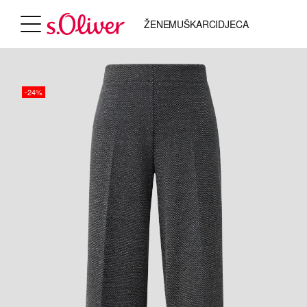
ŽENE
MUŠKARCI
DJECA
-24%