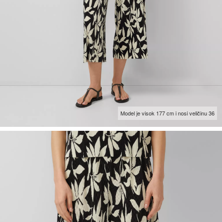
Model je visok 177 cm i nosi veličinu 36