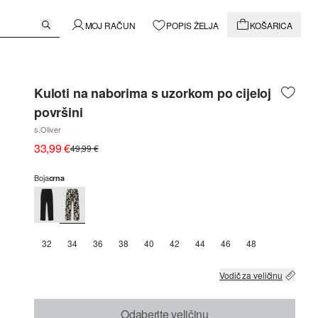
MOJ RAČUN
POPIS ŽELJA
KOŠARICA
Kuloti na naborima s uzorkom po cijeloj
površini
s.Oliver
33,99 €
49,99 €
Boja
crna
32
34
36
38
40
42
44
46
48
Vodič za veličinu
Odaberite veličinu