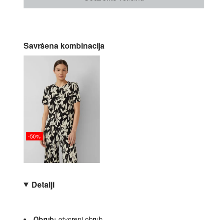
Savršena kombinacija
-50%
Detalji
Obrub:
otvoreni obrub