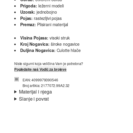
Prigoda:
ležerni modeli
Uzorak:
jednobojno
Pojas:
rastezljivi pojas
Premaz:
Plisirani materijal
Visina Pojasa:
visoki struk
Kroj Nogavica:
široke nogavice
Duljina Nogavica:
Culotte hlače
Niste sigurni koja veličina Vam je potrebna?
Pogledajte naš Vodič za brojeve
EAN: 4099979390546
Broj artikla: 2177072.99A2.32
Materijal i njega
Slanje i povrat
Materijal:
žersej
Informacije o dostavi
Svojstvo:
naborano
Podstava:
bez podstave
Materijal:
Poliester