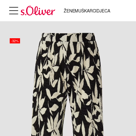
ŽENE
MUŠKARCI
DJECA
-32%