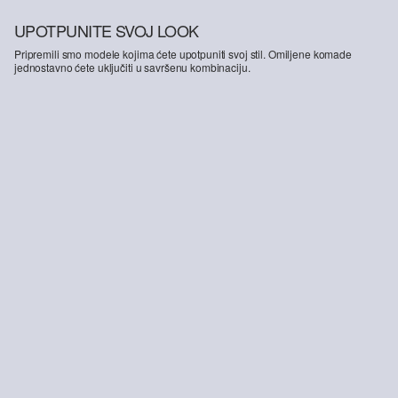
UPOTPUNITE SVOJ LOOK
Pripremili smo modele kojima ćete upotpuniti svoj stil. Omiljene komade
jednostavno ćete uključiti u savršenu kombinaciju.
-42%
Teksturirana majica od džerseja sa spuštenim ramenima
14,99 €
25,99 €