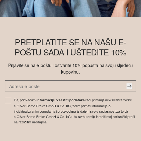
PRETPLATITE SE NA NAŠU E-
POŠTU SADA I UŠTEDITE 10%
Prijavite se na e-poštu i ostvarite 10% popusta na svoju sljedeću
kupovinu.
Da, prihvaćam
radi primanja newslettera tvrtke
informacije o zaštiti podataka
s.Oliver Bernd Freier GmbH & Co. KG, želim primati informacije o
individualiziranim ponudama i proizvodima te dajem svoju suglasnost za to da
s.Oliver Bernd Freier GmbH & Co. KG u tu svrhu smije izraditi moj korisnički profil
na različitim uređajima.