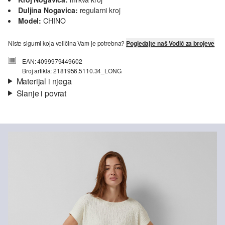
Duljina Nogavica:
regularni kroj
Model:
CHINO
Niste sigurni koja veličina Vam je potrebna?
Pogledajte naš Vodič za brojeve
EAN: 4099979449602
Broj artikla: 2181956.5110.34_LONG
Materijal i njega
Slanje i povrat
Materijal:
rastezljivi pamuk
Informacije o dostavi
Materijal:
Pamuk
Vaša će narudžba biti poslana u roku od 4-8 radna dana putem
Hrvatska pošta-a. Standardna dostava košta 4,95 €.
Nije prikladno za izbjeljivanje sredstvom na bazi klora
Nije prikladno za sušilicu
Povrat
Nježno pranje 30°
Ne glačati vrućim glačalom