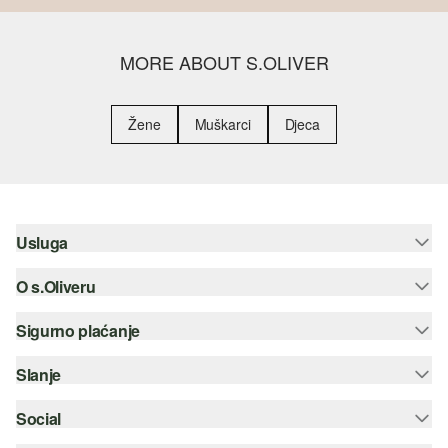
MORE ABOUT S.OLIVER
Žene
Muškarci
Djeca
Usluga
O s.Oliveru
Pomoć i česta pitanja
Savjetovanje o veličinama
Sigurno plaćanje
Newsletter
Povrat
s.Oliver Group
Slanje
Kreditna kartica
Odjeća
Posao
PayPal
Social
Hrvatska pošta
Popis želja
Plaćanje pouzećem