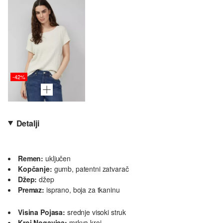
-42%
Detalji
Remen:
uključen
Kopčanje:
gumb, patentni zatvarač
Džep:
džep
Premaz:
isprano, boja za tkaninu
Visina Pojasa:
srednje visoki struk
Kroj Nogavica:
mrkva kroj