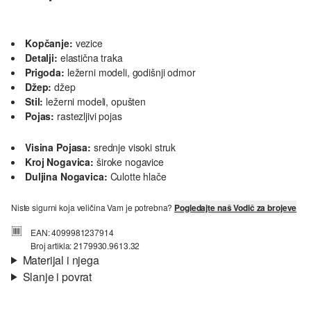
Kopčanje:
vezice
Detalji:
elastična traka
Prigoda:
ležerni modeli, godišnji odmor
Džep:
džep
Stil:
ležerni modeli, opušten
Pojas:
rastezljivi pojas
Visina Pojasa:
srednje visoki struk
Kroj Nogavica:
široke nogavice
Duljina Nogavica:
Culotte hlače
Niste sigurni koja veličina Vam je potrebna?
Pogledajte naš Vodič za brojeve
EAN: 4099981237914
Broj artikla: 2179930.9613.32
Materijal i njega
Slanje i povrat
Materijal:
tkanina
Informacije o dostavi
Svojstvo:
lepršavo, prozračno, prozračno