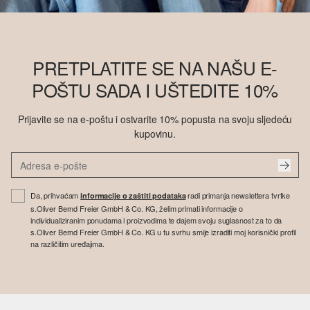
PRETPLATITE SE NA NAŠU E-
POŠTU SADA I UŠTEDITE 10%
Prijavite se na e-poštu i ostvarite 10% popusta na svoju sljedeću
kupovinu.
Da, prihvaćam
radi primanja newslettera tvrtke
informacije o zaštiti podataka
s.Oliver Bernd Freier GmbH & Co. KG, želim primati informacije o
individualiziranim ponudama i proizvodima te dajem svoju suglasnost za to da
s.Oliver Bernd Freier GmbH & Co. KG u tu svrhu smije izraditi moj korisnički profil
na različitim uređajima.