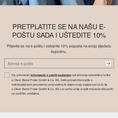
PRETPLATITE SE NA NAŠU E-
POŠTU SADA I UŠTEDITE 10%
Prijavite se na e-poštu i ostvarite 10% popusta na svoju sljedeću
kupovinu.
Da, prihvaćam
radi primanja newslettera tvrtke
informacije o zaštiti podataka
s.Oliver Bernd Freier GmbH & Co. KG, želim primati informacije o
individualiziranim ponudama i proizvodima te dajem svoju suglasnost za to da
s.Oliver Bernd Freier GmbH & Co. KG u tu svrhu smije izraditi moj korisnički profil
na različitim uređajima.