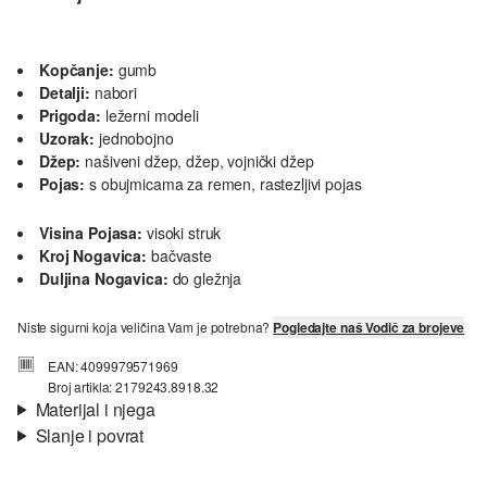
Kopčanje:
gumb
Detalji:
nabori
Prigoda:
ležerni modeli
Uzorak:
jednobojno
Džep:
našiveni džep, džep, vojnički džep
Pojas:
s obujmicama za remen, rastezljivi pojas
Visina Pojasa:
visoki struk
Kroj Nogavica:
bačvaste
Duljina Nogavica:
do gležnja
Niste sigurni koja veličina Vam je potrebna?
Pogledajte naš Vodič za brojeve
EAN: 4099979571969
Broj artikla: 2179243.8918.32
Materijal i njega
Slanje i povrat
Materijal:
tkanina
Informacije o dostavi
Materijal:
mješavina lana