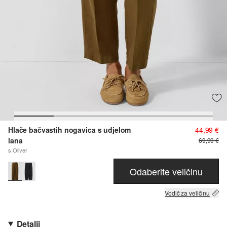
Hlače bačvastih nogavica s udjelom
44,99 €
lana
69,99 €
s.Oliver
Odaberite veličinu
Vodič za veličinu
Detalji