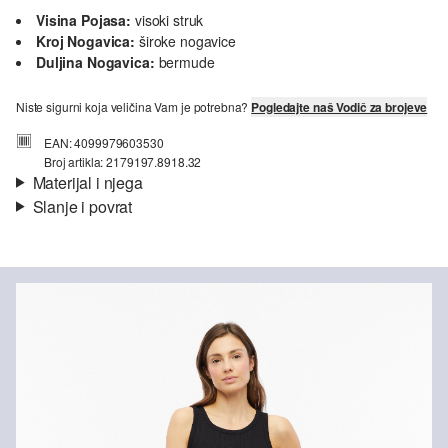
Visina Pojasa:
visoki struk
Kroj Nogavica:
široke nogavice
Duljina Nogavica:
bermude
Niste sigurni koja veličina Vam je potrebna?
Pogledajte naš Vodič za brojeve
EAN: 4099979603530
Broj artikla: 2179197.8918.32
Materijal i njega
Slanje i povrat
Materijal:
popelin
Informacije o dostavi
Svojstvo:
lagano
Materijal:
mješavina pamuka
Vaša će narudžba biti poslana u roku od 4-8 radna dana putem
Hrvatska pošta-a. Standardna dostava košta 4,95 €.
Nije prikladno za izbjeljivanje sredstvom na bazi klora
Povrat
Nije prikladno za sušilicu