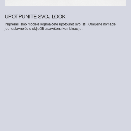
UPOTPUNITE SVOJ LOOK
Pripremili smo modele kojima ćete upotpuniti svoj stil. Omiljene komade
jednostavno ćete uključiti u savršenu kombinaciju.
-26%
Rebrasta majica bez rukava slim fit kroja s aplikacijom
16,99 €
22,99 €