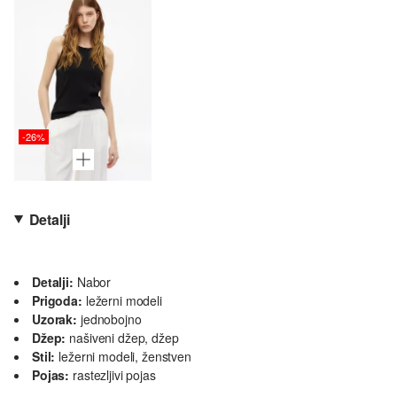
-26%
Detalji
Detalji:
Nabor
Prigoda:
ležerni modeli
Uzorak:
jednobojno
Džep:
našiveni džep, džep
Stil:
ležerni modeli, ženstven
Pojas:
rastezljivi pojas