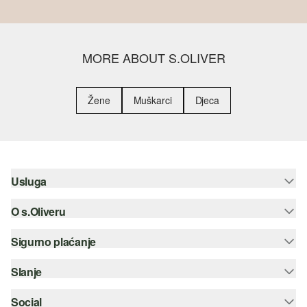
MORE ABOUT S.OLIVER
Žene
Muškarci
Djeca
Usluga
O s.Oliveru
Pomoć i česta pitanja
Savjetovanje o veličinama
Sigurno plaćanje
Newsletter
Povrat
s.Oliver Group
Slanje
Kreditna kartica
Odjeća
Posao
PayPal
Social
Hrvatska pošta