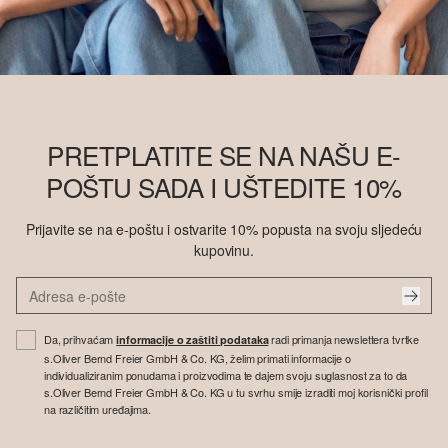
PRETPLATITE SE NA NAŠU E-
POŠTU SADA I UŠTEDITE 10%
Prijavite se na e-poštu i ostvarite 10% popusta na svoju sljedeću
kupovinu.
Da, prihvaćam
radi primanja newslettera tvrtke
informacije o zaštiti podataka
s.Oliver Bernd Freier GmbH & Co. KG, želim primati informacije o
individualiziranim ponudama i proizvodima te dajem svoju suglasnost za to da
s.Oliver Bernd Freier GmbH & Co. KG u tu svrhu smije izraditi moj korisnički profil
na različitim uređajima.