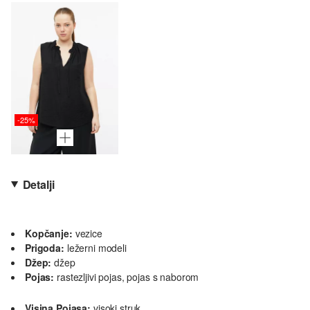
-25%
Detalji
Kopčanje:
vezice
Prigoda:
ležerni modeli
Džep:
džep
Pojas:
rastezljivi pojas, pojas s naborom
Visina Pojasa:
visoki struk