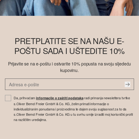
PRETPLATITE SE NA NAŠU E-
POŠTU SADA I UŠTEDITE 10%
Prijavite se na e-poštu i ostvarite 10% popusta na svoju sljedeću
kupovinu.
Da, prihvaćam
radi primanja newslettera tvrtke
informacije o zaštiti podataka
s.Oliver Bernd Freier GmbH & Co. KG, želim primati informacije o
individualiziranim ponudama i proizvodima te dajem svoju suglasnost za to da
s.Oliver Bernd Freier GmbH & Co. KG u tu svrhu smije izraditi moj korisnički profil
na različitim uređajima.