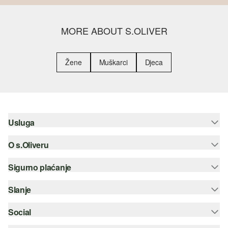
MORE ABOUT S.OLIVER
Žene
Muškarci
Djeca
Usluga
O s.Oliveru
Pomoć i česta pitanja
Savjetovanje o veličinama
Sigurno plaćanje
Newsletter
Povrat
s.Oliver Group
Slanje
Kreditna kartica
Odjeća
Posao
PayPal
Social
Hrvatska pošta
Popis želja
Plaćanje pouzećem