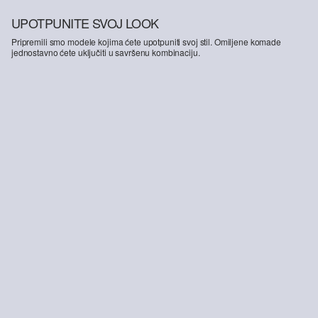
UPOTPUNITE SVOJ LOOK
Pripremili smo modele kojima ćete upotpuniti svoj stil. Omiljene komade
jednostavno ćete uključiti u savršenu kombinaciju.
-25%
Bluza s udjelom viskoze
29,99 €
39,99 €