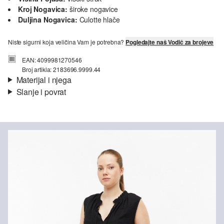
Kroj Nogavica:
široke nogavice
Duljina Nogavica:
Culotte hlače
Niste sigurni koja veličina Vam je potrebna?
Pogledajte naš Vodič za brojeve
EAN: 4099981270546
Broj artikla: 2183696.9999.44
Materijal i njega
Slanje i povrat
Materijal:
krep
Informacije o dostavi
Svojstvo:
strukturirano
Materijal:
mješavina viskoze
Vaša će narudžba biti poslana u roku od 4-8 radna dana putem
Hrvatska pošta-a. Standardna dostava košta 4,95 €.
Nije prikladno za izbjeljivanje sredstvom na bazi klora
Povrat
Nije prikladno za sušilicu
Nježno pranje 30°
Svoje artikle nam možete besplatno vratiti u roku od 14 dana.