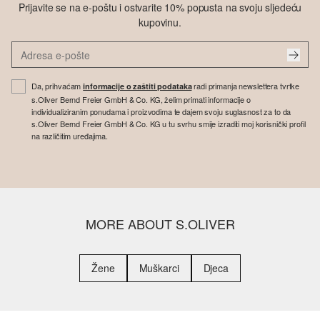
Prijavite se na e-poštu i ostvarite 10% popusta na svoju sljedeću
kupovinu.
Da, prihvaćam
radi primanja newslettera tvrtke
informacije o zaštiti podataka
s.Oliver Bernd Freier GmbH & Co. KG, želim primati informacije o
individualiziranim ponudama i proizvodima te dajem svoju suglasnost za to da
s.Oliver Bernd Freier GmbH & Co. KG u tu svrhu smije izraditi moj korisnički profil
na različitim uređajima.
MORE ABOUT S.OLIVER
Žene
Muškarci
Djeca