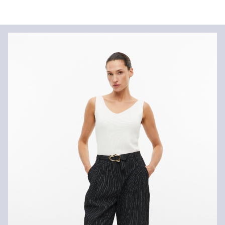
Informacije o dostavi
Vaša će narudžba biti poslana u roku od 4-8 radna dana putem
Hrvatska pošta-a. Standardna dostava košta 4,95 €.
Nije prikladno za izbjeljivanje sredstvom na bazi klora
Nije prikladno za sušilicu
Nježno pranje 30°
Povrat
Ne glačati vrućim glačalom
Kemijsko čišćenje perkloretilenom pri nježnom pranju
Svoje artikle nam možete besplatno vratiti u roku od 14 dana.