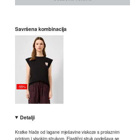
Savršena kombinacija
-55%
Detalji
Kratke hlače od lagane mješavine viskoze s prolaznim
printom i visokim strukom. Elastični struk podešava se