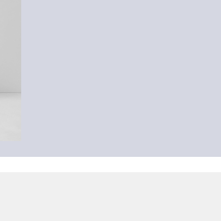
-55%
Pamučna majica s malim printom
7,99 €
17,99 €