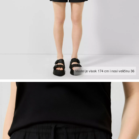
Model je visok 174 cm i nosi veličinu 36