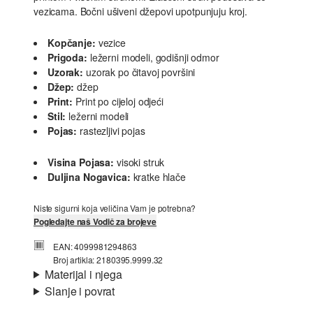
vezicama. Bočni ušiveni džepovi upotpunjuju kroj.
Kopčanje:
vezice
Prigoda:
ležerni modeli, godišnji odmor
Uzorak:
uzorak po čitavoj površini
Džep:
džep
Print:
Print po cijeloj odjeći
Stil:
ležerni modeli
Pojas:
rastezljivi pojas
Visina Pojasa:
visoki struk
Duljina Nogavica:
kratke hlače
Niste sigurni koja veličina Vam je potrebna?
Pogledajte naš Vodič za brojeve
EAN: 4099981294863
Broj artikla: 2180395.9999.32
Materijal i njega
Slanje i povrat
Materijal:
tkanina
Informacije o dostavi