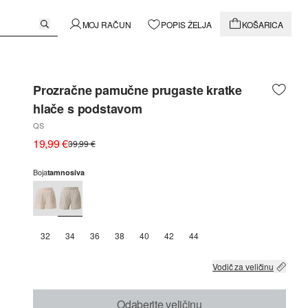
MOJ RAČUN
POPIS ŽELJA
KOŠARICA
Prozračne pamučne prugaste kratke
hlače s podstavom
QS
19,99 €
39,99 €
Boja
tamnosiva
32
34
36
38
40
42
44
Vodič za veličinu
Odaberite veličinu