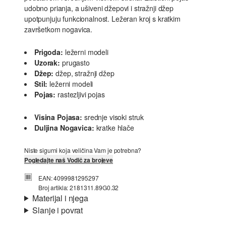
udobno prianja, a ušiveni džepovi i stražnji džep
upotpunjuju funkcionalnost. Ležeran kroj s kratkim
završetkom nogavica.
Prigoda:
ležerni modeli
Uzorak:
prugasto
Džep:
džep, stražnji džep
Stil:
ležerni modeli
Pojas:
rastezljivi pojas
Visina Pojasa:
srednje visoki struk
Duljina Nogavica:
kratke hlače
Niste sigurni koja veličina Vam je potrebna?
Pogledajte naš Vodič za brojeve
EAN: 4099981295297
Broj artikla: 2181311.89G0.32
Materijal i njega
Slanje i povrat
Materijal:
tkanina
Informacije o dostavi