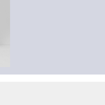
-37%
Prozračna pamučna prugasta bluza
24,99 €
39,99 €