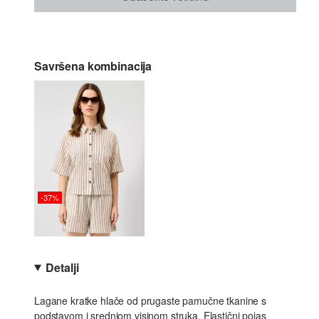
Savršena kombinacija
-37%
Detalji
Lagane kratke hlače od prugaste pamučne tkanine s
podstavom i srednjom visinom struka. Elastični pojas