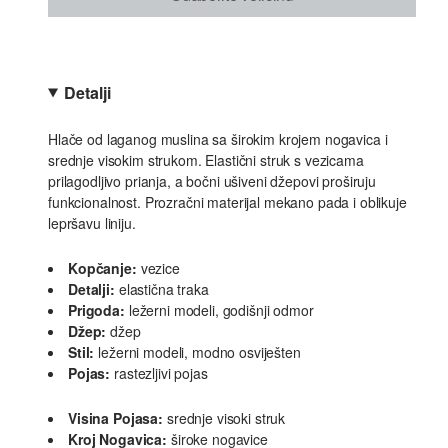
Detalji
Hlače od laganog muslina sa širokim krojem nogavica i
srednje visokim strukom. Elastični struk s vezicama
prilagodljivo prianja, a bočni ušiveni džepovi proširuju
funkcionalnost. Prozračni materijal mekano pada i oblikuje
lepršavu liniju.
Kopčanje:
vezice
Detalji:
elastična traka
Prigoda:
ležerni modeli, godišnji odmor
Džep:
džep
Stil:
ležerni modeli, modno osviješten
Pojas:
rastezljivi pojas
Visina Pojasa:
srednje visoki struk
Kroj Nogavica:
široke nogavice