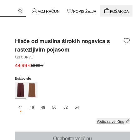
MOJ RAČUN
POPIS ŽELJA
KOŠARICA
Hlače od muslina širokih nogavica s
rastezljivim pojasom
QS CURVE
44,99 €
59,99 €
Boja
bordo
44
46
48
50
52
54
DOSTUPNO SAMO 2
Vodič za veličinu
Odaberite veličinu