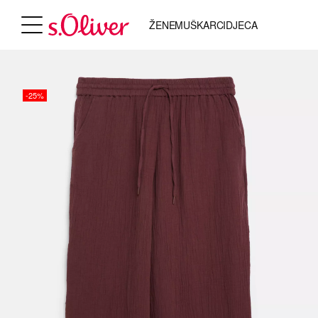
ŽENE
MUŠKARCI
DJECA
-25%