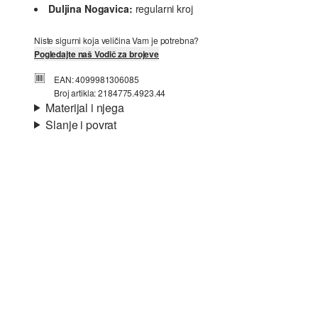
Duljina Nogavica:
regularni kroj
Niste sigurni koja veličina Vam je potrebna?
Pogledajte naš Vodič za brojeve
EAN: 4099981306085
Broj artikla: 2184775.4923.44
Materijal i njega
Slanje i povrat
Materijal:
tkanina, obostrano
Informacije o dostavi
Svojstvo:
mekano, lagano, prozračno
Materijal:
Pamuk
Vaša će narudžba biti poslana u roku od 4-8 radna dana
putem Hrvatska pošta-a. Standardna dostava košta 4,95 €.
Nije prikladno za izbjeljivanje sredstvom na bazi
klora
Povrat
Nije prikladno za sušilicu
Nježno pranje 30°
Svoje artikle nam možete besplatno vratiti u roku od 14