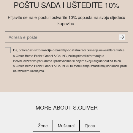
POŠTU SADA I UŠTEDITE 10%
Prijavite se na e-poštu i ostvarite 10% popusta na svoju sljedeću
kupovinu.
Da, prihvaćam
radi primanja newslettera tvrtke
informacije o zaštiti podataka
s.Oliver Bernd Freier GmbH & Co. KG, želim primati informacije o
individualiziranim ponudama i proizvodima te dajem svoju suglasnost za to da
s.Oliver Bernd Freier GmbH & Co. KG u tu svrhu smije izraditi moj korisnički profil
na različitim uređajima.
MORE ABOUT S.OLIVER
Žene
Muškarci
Djeca