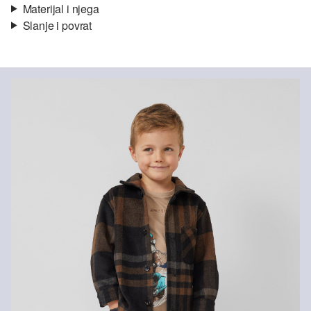
Materijal i njega
Slanje i povrat
Materijal:
tkanina
Informacije o dostavi
Svojstvo:
mekano
Vaša će narudžba biti poslana u roku od 4-8 radna dana putem
Hrvatska pošta-a. Standardna dostava košta 4,95 €.
Nije prikladno za izbjeljivanje sredstvom na bazi klora
Nije prikladno za sušilicu
Ne glačati vrućim glačalom
Povrat
Nije prikladno za kemijsko čišćenje
Posebno nježno pranje 30°
Svoje artikle nam možete besplatno vratiti u roku od 14 dana.