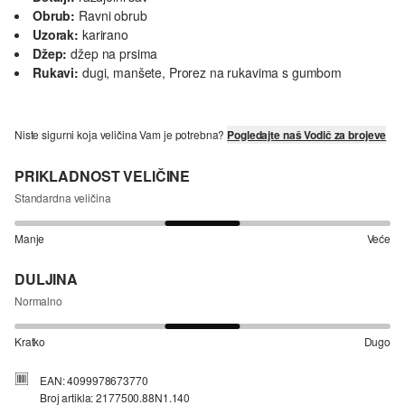
Obrub:
Ravni obrub
Uzorak:
karirano
Džep:
džep na prsima
Rukavi:
dugi, manšete, Prorez na rukavima s gumbom
Niste sigurni koja veličina Vam je potrebna?
Pogledajte naš Vodič za brojeve
PRIKLADNOST VELIČINE
Standardna veličina
Manje
Veće
DULJINA
Normalno
Kratko
Dugo
EAN: 4099978673770
Broj artikla: 2177500.88N1.140