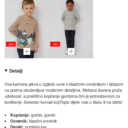
-42%
-16%
Detalji
Ova karirana jakna u izgledu vune s klasičnim ovratnikom i džepom
na prsima oduševljava modernim detaljima. Mekana tkanina pruža
udobnost, a praktično kopčanje gumbima čini je jednostavnom za
korištenje. Svestran komad kojiToplo dijete nosi u školu ili na izlete!
Kopčanje:
gumbi, gumbi
Ovratnik:
klasični ovratnik
Detalji:
razdjelni šav