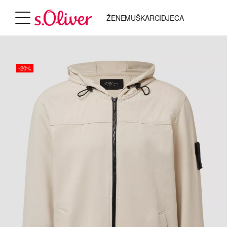
ŽENE
MUŠKARCI
DJECA
-20%