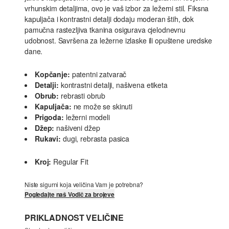
vrhunskim detaljima, ovo je vaš izbor za ležerni stil. Fiksna
kapuljača i kontrastni detalji dodaju moderan štih, dok
pamučna rastezljiva tkanina osigurava cjelodnevnu
udobnost. Savršena za ležerne izlaske ili opuštene uredske
dane.
Kopčanje:
patentni zatvarač
Detalji:
kontrastni detalji, našivena etiketa
Obrub:
rebrasti obrub
Kapuljača:
ne može se skinuti
Prigoda:
ležerni modeli
Džep:
našiveni džep
Rukavi:
dugi, rebrasta pasica
Kroj:
Regular Fit
Niste sigurni koja veličina Vam je potrebna?
Pogledajte naš Vodič za brojeve
PRIKLADNOST VELIČINE