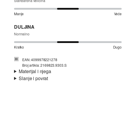
Standardna veličina
Manje
Veće
DULJINA
Normalno
Kratko
Dugo
EAN: 4099978221278
Broj artikla: 2169823.9303.S
Materijal i njega
Slanje i povrat
Materijal:
rastezljivi pamuk, upijajući materijal
Informacije o dostavi
Svojstvo:
fino, kvalitetno
Materijal:
mješavina pamuka
Vaša će narudžba biti poslana u roku od 4-8 radna dana
putem Hrvatska pošta-a. Standardna dostava košta 4,95 €.