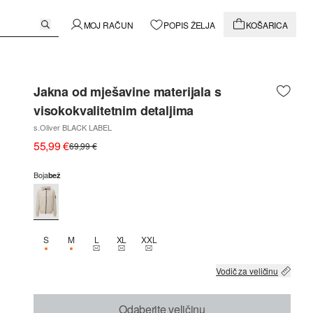
MOJ RAČUN
POPIS ŽELJA
KOŠARICA
Jakna od mješavine materijala s
visokokvalitetnim detaljima
s.Oliver BLACK LABEL
55,99 €
69,99 €
Boja
bež
S
M
L
XL
XXL
DOSTUPNO SAMO 1
DOSTUPNO SAMO 1
THIS SIZE IS CURRENTLY OUT OF STOCK
THIS SIZE IS CURRENTLY OUT OF STOCK
THIS SIZE IS CURRENTLY OUT OF STOCK
Vodič za veličinu
Odaberite veličinu