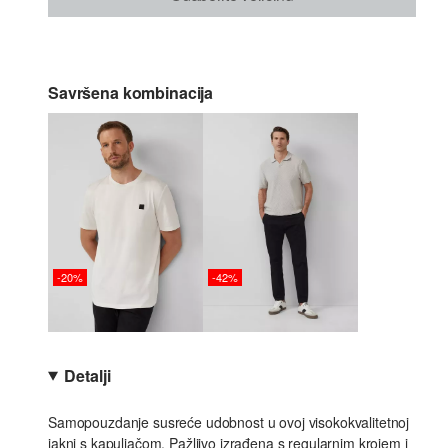
Savršena kombinacija
-20%
-42%
Detalji
Samopouzdanje susreće udobnost u ovoj visokokvalitetnoj
jakni s kapuljačom. Pažljivo izrađena s regularnim krojem i