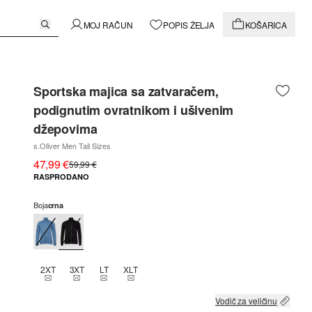
MOJ RAČUN
POPIS ŽELJA
KOŠARICA
Sportska majica sa zatvaračem,
podignutim ovratnikom i ušivenim
džepovima
s.Oliver Men Tall Sizes
47,99 €
59,99 €
RASPRODANO
Boja
crna
2XT
3XT
LT
XLT
THIS SIZE IS CURRENTLY OUT OF STOCK
THIS SIZE IS CURRENTLY OUT OF STOCK
THIS SIZE IS CURRENTLY OUT OF STOCK
THIS SIZE IS CURRENTLY OUT OF STOCK
Vodič za veličinu