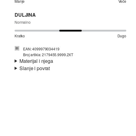
Manje
Veće
DULJINA
Normalno
Kratko
Dugo
EAN: 4099979034419
Broj artikla: 2179455.9999.2XT
Materijal i njega
Slanje i povrat
Informacije o dostavi
Vaša će narudžba biti poslana u roku od 4-8 radna dana
Nije prikladno za izbjeljivanje sredstvom na bazi
putem Hrvatska pošta-a. Standardna dostava košta 4,95 €.
klora
Nije prikladno za sušilicu
Ne glačati vrućim glačalom
Nije prikladno za kemijsko čišćenje
Povrat