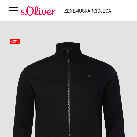
ŽENE
MUŠKARCI
DJECA
-20%