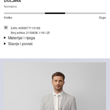
DULJINA
Normalno
Kratko
Dugo
EAN: 4099977115189
Broj artikla: 2159836.11N1.25
Materijal i njega
Slanje i povrat
Materijal:
tkanina
Informacije o dostavi
Svojstvo:
rastezljivo
Podstava:
Potpuna podstava
Materijal:
mješavina viskoze, mješavina poliestera
Vaša će narudžba biti poslana u roku od 4-8 radna dana putem
Hrvatska pošta-a. Standardna dostava košta 4,95 €.
Povrat
Nije prikladno za izbjeljivanje sredstvom na bazi klora
Svoje artikle nam možete besplatno vratiti u roku od 14 dana.