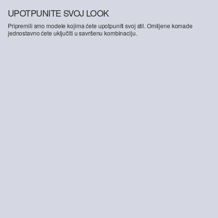
UPOTPUNITE SVOJ LOOK
Pripremili smo modele kojima ćete upotpuniti svoj stil. Omiljene komade
jednostavno ćete uključiti u savršenu kombinaciju.
-37%
s.O PURE: Hlače odijela od karirane rastezljive tkanine
49,99 €
79,99 €