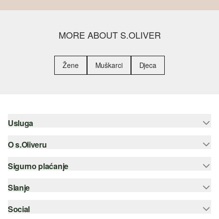
MORE ABOUT S.OLIVER
Žene
Muškarci
Djeca
Usluga
O s.Oliveru
Pomoć i česta pitanja
Savjetovanje o veličinama
Sigurno plaćanje
Newsletter
Povrat
s.Oliver Group
Slanje
Kreditna kartica
Odjeća
Posao
PayPal
Social
Hrvatska pošta
Popis želja