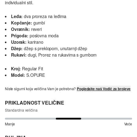
individualni stil.
Leđa:
dva proreza na leđima
Kopčanje:
gumbi
Ovratnik:
reveri
Prigoda:
poslovna moda
Uzorak:
karirano
Džep:
džep s preklopom, unutarnji džep
Rukavi:
dugi, Prorez na rukavima s gumbom
Kroj:
Regular Fit
Model:
S.OPURE
Niste sigurni koja veličina Vam je potrebna?
Pogledajte naš Vodič za brojeve
PRIKLADNOST VELIČINE
Standardna veličina
Manje
Veće