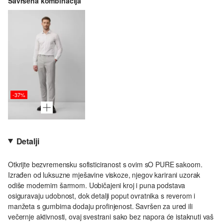
Savršena kombinacija
-37%
Detalji
Otkrijte bezvremensku sofisticiranost s ovim sO PURE sakoom.
Izrađen od luksuzne mješavine viskoze, njegov karirani uzorak
odiše modernim šarmom. Uobičajeni kroj i puna podstava
osiguravaju udobnost, dok detalji poput ovratnika s reverom i
manžeta s gumbima dodaju profinjenost. Savršen za ured ili
večernje aktivnosti, ovaj svestrani sako bez napora će istaknuti vaš