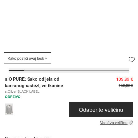
Kako postići ovaj look
s.O PURE: Sako odijela od
109,99 €
kariranog rastezljive tkanine
159,99 €
s.Oliver BLACK LABEL
ODRŽIVO
Odaberite veličinu
Vodič za veličinu