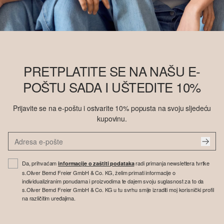
PRETPLATITE SE NA NAŠU E-
POŠTU SADA I UŠTEDITE 10%
Prijavite se na e-poštu i ostvarite 10% popusta na svoju sljedeću
kupovinu.
Da, prihvaćam
radi primanja newslettera tvrtke
informacije o zaštiti podataka
s.Oliver Bernd Freier GmbH & Co. KG, želim primati informacije o
individualiziranim ponudama i proizvodima te dajem svoju suglasnost za to da
s.Oliver Bernd Freier GmbH & Co. KG u tu svrhu smije izraditi moj korisnički profil
na različitim uređajima.