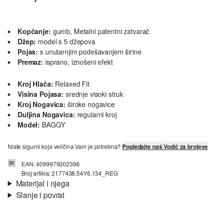
Kopčanje:
gumb, Metalni patentni zatvarač
Džep:
model s 5 džepova
Pojas:
s unutarnjim podešavanjem širine
Premaz:
isprano, iznošeni efekt
Kroj Hlača:
Relaxed Fit
Visina Pojasa:
srednje visoki struk
Kroj Nogavica:
široke nogavice
Duljina Nogavica:
regularni kroj
Model:
BAGGY
Niste sigurni koja veličina Vam je potrebna?
Pogledajte naš Vodič za brojeve
EAN: 4099979302396
Broj artikla: 2177438.54Y6.134_REG
Materijal i njega
Slanje i povrat
Materijal:
Traper
Informacije o dostavi
Materijal:
Pamuk