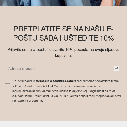
PRETPLATITE SE NA NAŠU E-
POŠTU SADA I UŠTEDITE 10%
Prijavite se na e-poštu i ostvarite 10% popusta na svoju sljedeću
kupovinu.
Da, prihvaćam
radi primanja newslettera tvrtke
informacije o zaštiti podataka
s.Oliver Bernd Freier GmbH & Co. KG, želim primati informacije o
individualiziranim ponudama i proizvodima te dajem svoju suglasnost za to da
s.Oliver Bernd Freier GmbH & Co. KG u tu svrhu smije izraditi moj korisnički profil
na različitim uređajima.