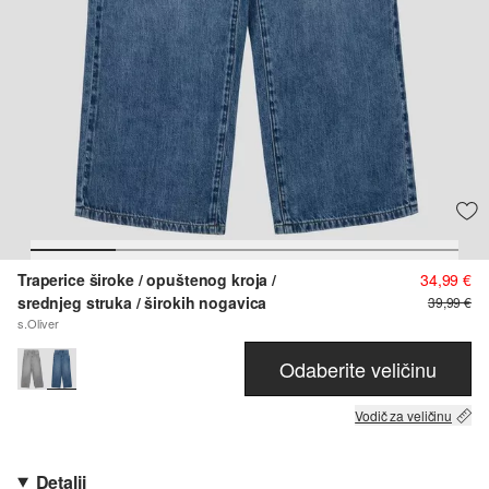
Traperice široke / opuštenog kroja /
34,99 €
srednjeg struka / širokih nogavica
39,99 €
s.Oliver
Odaberite veličinu
Vodič za veličinu
Detalji